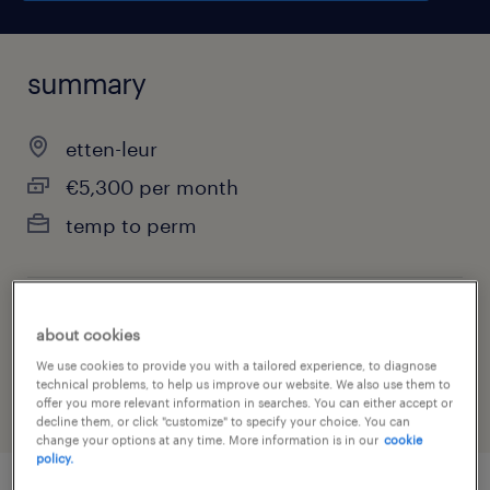
summary
etten-leur
€5,300 per month
temp to perm
job category
about cookies
engineering
We use cookies to provide you with a tailored experience, to diagnose
technical problems, to help us improve our website. We also use them to
offer you more relevant information in searches. You can either accept or
decline them, or click "customize" to specify your choice. You can
change your options at any time. More information is in our
cookie
policy.