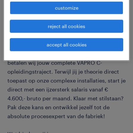
job details
customize
reject all cookies
Heb jij je VAPRO B op zak en ben je klaar voor
de volgende stap in de procestechniek? Bij
Saint-Gobain Isover stroom je direct in als
accept all cookies
procesoperator in de 5-ploegendienst én
betalen wij jouw complete VAPRO C-
opleidingstraject. Terwijl jij je theorie direct
toepast op onze complexe installaties, start je
direct met een ijzersterk salaris vanaf €
4.600,- bruto per maand. Klaar met stilstaan?
Pak deze kans en ontwikkel jezelf tot de
absolute procesexpert van de fabriek!