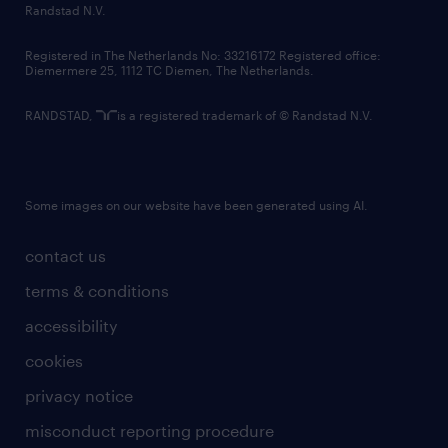
country websites
Randstad N.V.
contact us
Registered in The Netherlands No: 33216172 Registered office:
Diemermere 25, 1112 TC Diemen, The Netherlands.
RANDSTAD,
is a registered trademark of © Randstad N.V.
Some images on our website have been generated using AI.
contact us
terms & conditions
accessibility
cookies
privacy notice
misconduct reporting procedure