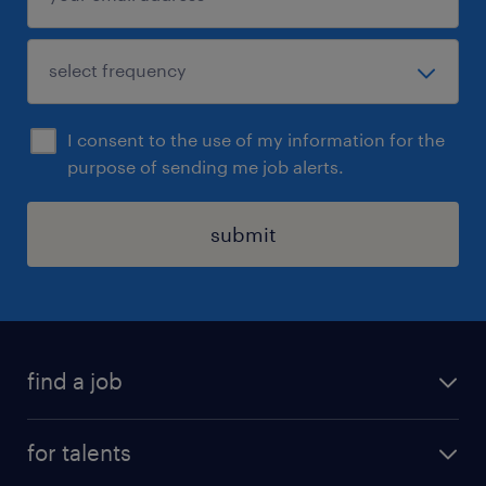
razendsnel contact met je op voor een eerste
kennismaking!
Uiteraard staat deze vacature open voor
iedereen die zich hierin herkent.
I consent to the use of my information for the
purpose of sending me job alerts.
submit
find a job
all jobs
for talents
career advice