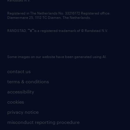
Uiteraard staat deze vacature open voor
iedereen die zich hierin herkent.
contact us
Registered in The Netherlands No: 33216172 Registered office:
Diemermere 25, 1112 TC Diemen, The Netherlands.
RANDSTAD,
is a registered trademark of © Randstad N.V.
Some images on our website have been generated using AI.
contact us
terms & conditions
accessibility
cookies
privacy notice
misconduct reporting procedure