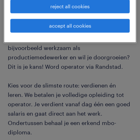
reject all cookies
job details
accept all cookies
Wil je de volgende stap zetten in de techniek
of gaan voor een carrièreswitch? Ben je nu
bijvoorbeeld werkzaam als
productiemedewerker en wil je doorgroeien?
Dit is je kans! Word operator via Randstad.
Kies voor de slimste route: verdienen én
leren. We betalen je volledige opleiding tot
operator. Je verdient vanaf dag één een goed
salaris en gaat direct aan het werk.
Ondertussen behaal je een erkend mbo-
diploma.