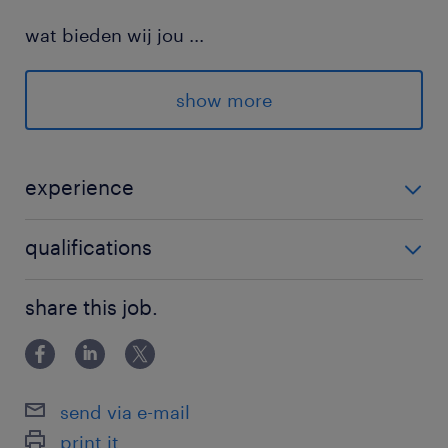
wat bieden wij jou
...
€ 2500,00 - € 3500,00 bruto per maand
show more
2 keer een jaarcontract
werken in ploegendienst
experience
leerwerktraject met een erkend mbo-
diploma
Operator A of B, betaalde bbl-opleiding
qualifications
kans op een vast contract na je opleiding
MBO
geen opleidingskosten
share this job.
wie ben jij
Het begint allemaal met een goede motivatie.
send via e-mail
Een specifieke achtergrond is niet nodig.
print it