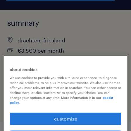
summary
drachten, friesland
€3,500 per month
permanent
about cookies
We use cookies to provide you with a tailored experience, to diagnose
technical problems, to help us improve our website. We also use them to
job category
offer you more relevant information in searches. You can either accept or
decline them, or click "customize" to specify your choice. You can
engineering
change your options at any time. More information is in our
cookie
policy.
customize