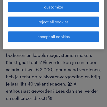
customize
Wil jij operator worden? Heb jij technisch
inzicht ⚙️ en vind je het niet erg om in een 2
reject all cookies
ploegendienst te werken? Dan is deze functie
misschien wel precies wat je zoekt! Voor onze
accept all cookies
opdrachtgever in Hoorn zoeken wij iemand
zoals jij! Bij dit bedrijf ga je machines
bedienen en kabeldraagsystemen maken.
Klinkt gaaf toch!? 🤩 Verder kun je een mooi
salaris tot wel € 3.000,- per maand verdienen,
heb je recht op reiskostenvergoeding en krijg
je jaarlijks 40 vakantiedagen. 🏖️ Al
enthousiast geworden? Lees dan snel verder
en solliciteer direct! 🚀