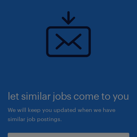
Ben jij klaar om aan de slag te gaan als
operator? Solliciteer dan snel! #mkb
Uiteraard staat deze vacature open voor
iedereen die zich hierin herkent.
let similar jobs come to you
We will keep you updated when we have
similar job postings.