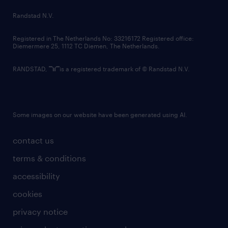
country websites
Randstad N.V.
contact us
Registered in The Netherlands No: 33216172 Registered office:
Diemermere 25, 1112 TC Diemen, The Netherlands.
RANDSTAD,
is a registered trademark of © Randstad N.V.
Some images on our website have been generated using AI.
contact us
terms & conditions
accessibility
cookies
privacy notice