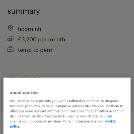
summary
hoorn nh
€3,200 per month
temp to perm
job category
manufacturing & production
about cookies
We use cookies to provide you with a tailored experience, to diagnose
technical problems, to help us improve our website. We also use them to
offer you more relevant information in searches. You can either accept or
decline them, or click "customize" to specify your choice. You can
change your options at any time. More information is in our
cookie
policy.
job details