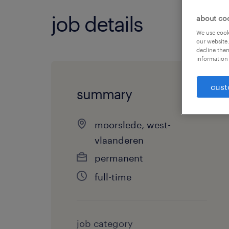
job details
about co
We use cooki
our website.
decline them
information 
cust
summary
moorslede, west-
vlaanderen
permanent
full-time
job category