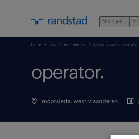
find a job
for
home
jobs
engineering
food production operator
operator
.
moorslede
,
west-vlaanderen