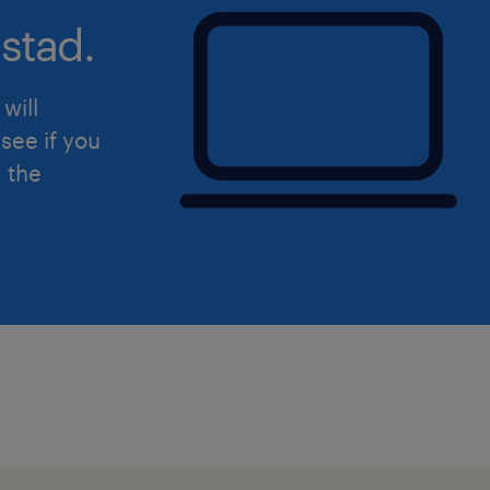
stad.
will
see if you
d the