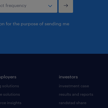
ion for the purpose of sending me
mployers
investors
g solutions
investment case
e solutions
results and reports
rce insights
randstad share