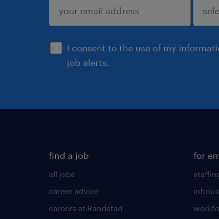
submit
I consent to the use of my informat
job alerts.
find a job
for e
all jobs
staffin
career advice
inhous
careers at Randstad
workfo