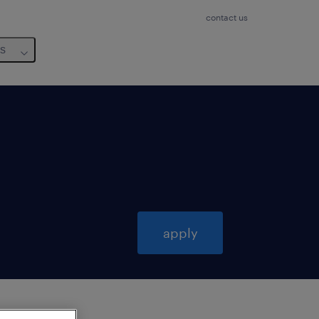
contact us
us
apply