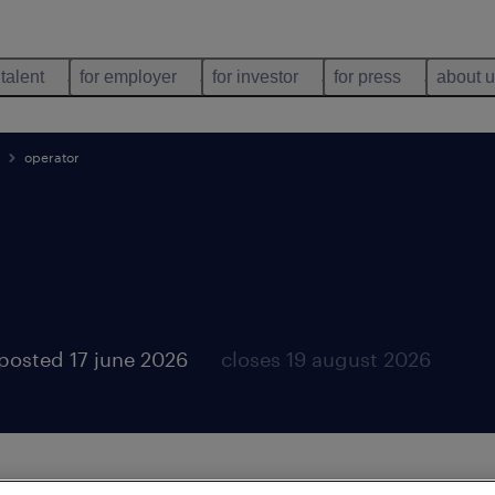
 talent
for employer
for investor
for press
about 
operator
posted 17 june 2026
closes 19 august 2026