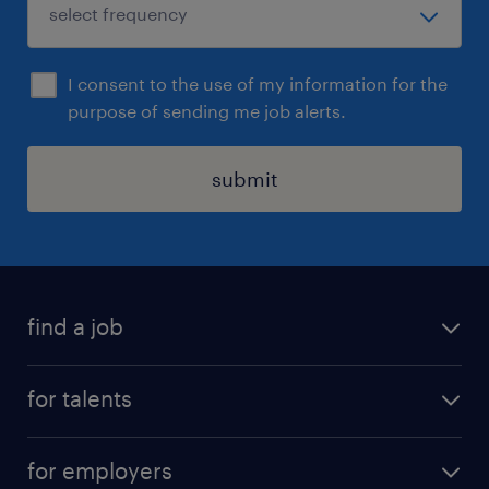
I consent to the use of my information for the
purpose of sending me job alerts.
submit
find a job
all jobs
for talents
career advice
operational career
careers at Randstad
for employers
professional career