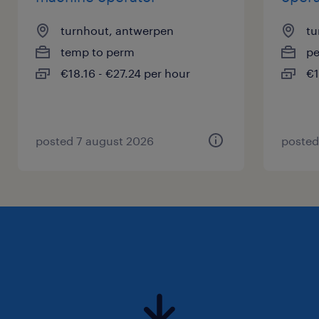
turnhout, antwerpen
tu
temp to perm
p
€18.16 - €27.24 per hour
€1
posted 7 august 2026
posted