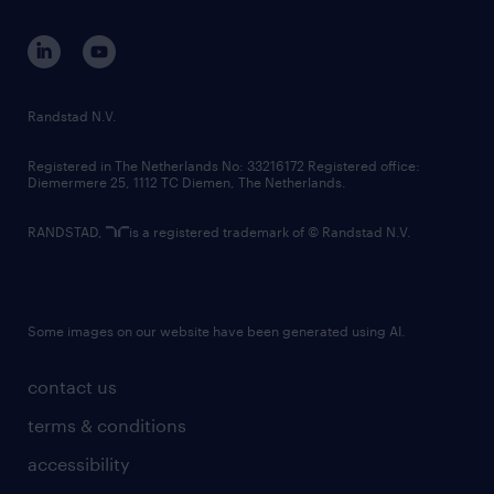
contact us
corporate governance
randstad innovation fund
country websites
Randstad N.V.
contact us
Registered in The Netherlands No: 33216172 Registered office:
Diemermere 25, 1112 TC Diemen, The Netherlands.
RANDSTAD,
is a registered trademark of © Randstad N.V.
Some images on our website have been generated using AI.
contact us
terms & conditions
accessibility