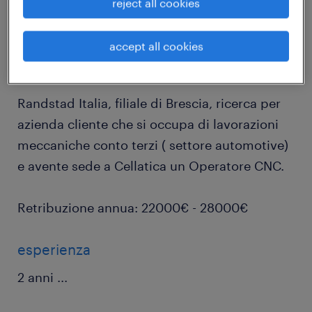
reject all cookies
job details
accept all cookies
Randstad Italia, filiale di Brescia, ricerca per
azienda cliente che si occupa di lavorazioni
meccaniche conto terzi ( settore automotive)
e avente sede a Cellatica un Operatore CNC.
Retribuzione annua: 22000€ - 28000€
esperienza
2 anni
...