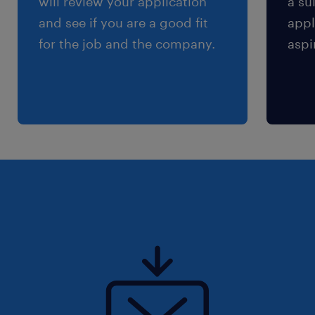
will review your application
a su
and see if you are a good fit
appl
for the job and the company.
aspi