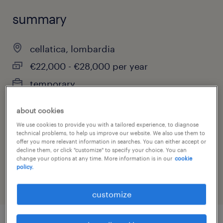
summary
cellatica, lombardia
€22,000 - €28,000 per year
temporary
full-time
about cookies
We use cookies to provide you with a tailored experience, to diagnose
technical problems, to help us improve our website. We also use them to
offer you more relevant information in searches. You can either accept or
job category
decline them, or click "customize" to specify your choice. You can
change your options at any time. More information is in our
cookie
other
policy.
customize