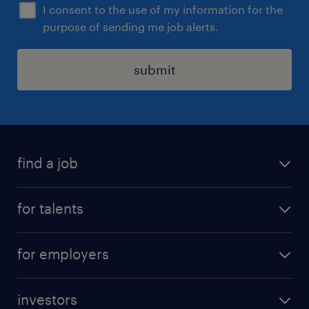
I consent to the use of my information for the
purpose of sending me job alerts.
submit
find a job
all jobs
for talents
career advice
operational career
careers at Randstad
for employers
professional career
staffing solutions
digital career
investors