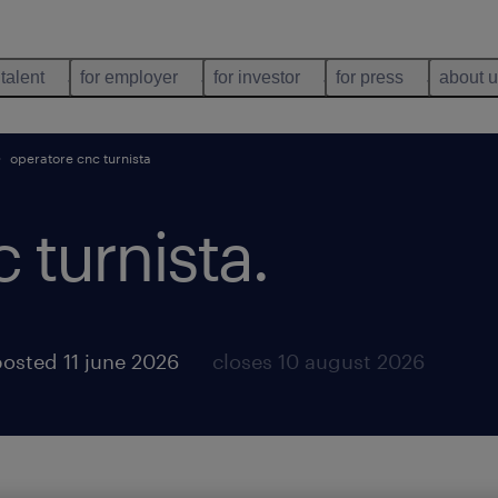
 talent
for employer
for investor
for press
about 
operatore cnc turnista
 turnista
.
osted 11 june 2026
closes 10 august 2026