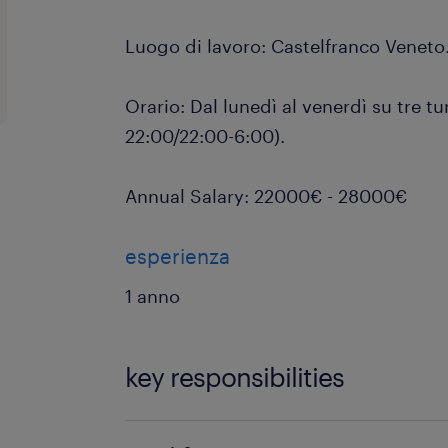
Luogo di lavoro: Castelfranco Veneto
Orario: Dal lunedì al venerdì su tre t
22:00/22:00-6:00).
Annual Salary: 22000€ - 28000€
esperienza
1 anno
key responsibilities
L'operatore CNC avrà il compito di: