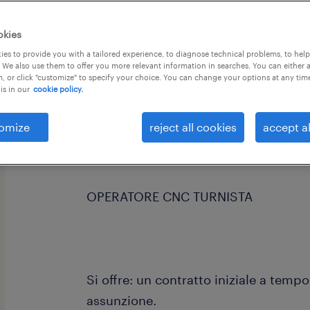
okies
es to provide you with a tailored experience, to diagnose technical problems, to hel
 We also use them to offer you more relevant information in searches. You can either 
, or click "customize" to specify your choice. You can change your options at any tim
is in our
cookie policy.
Randstad Italia SPA, filiale di Castelf
strutturata azienda del settore meta
omize
reject all cookies
accept al
OPERATORE CNC TURNISTA
Si offre: un contratto iniziale a tem
assunzione.