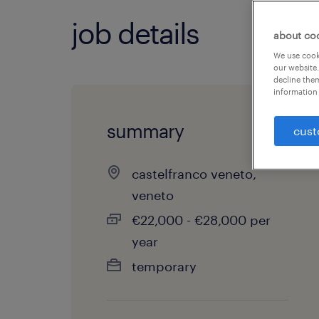
job details
about co
We use cooki
our website.
decline them
information 
summary
cust
castelfranco veneto,
veneto
€22,000 - €28,000 per
year
temporary