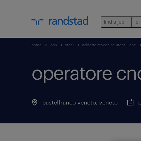
find a job
for
home
jobs
other
addetto macchine utensili cnc
operatore cnc
castelfranco veneto
,
veneto
p