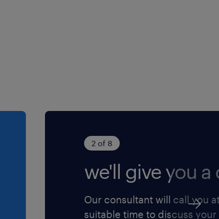
2 of 8
we'll give you a c
Our consultant will call you a
suitable time to discuss your