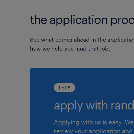
the application proc
See what comes ahead in the applicatio
how we help you land that job.
1 of 8
apply with rand
Applying with us is easy. We 
review your application and 