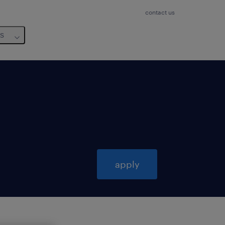
contact us
us
apply