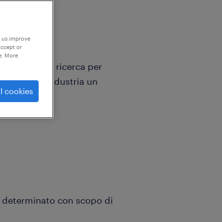
p us improve
accept or
e. More
ranco Veneto, ricerca per
lmeccanico industria un
l cookies
po determinato con scopo di