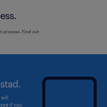
protezione dei dati (GDPR).
ess.
n process. Find out
stad.
will
see if you