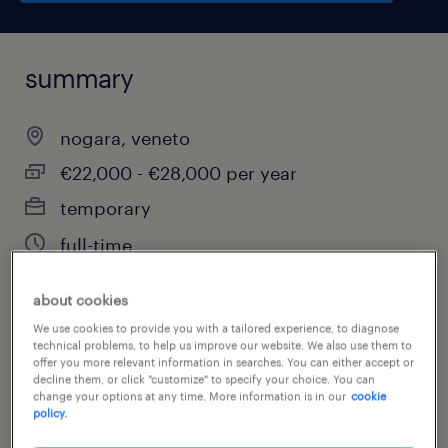
summary
nogara, veneto
€22,000 - €28,000 per year
temporary
full-time
about cookies
We use cookies to provide you with a tailored experience, to diagnose
job category
technical problems, to help us improve our website. We also use them to
warehousing & distribution
offer you more relevant information in searches. You can either accept or
decline them, or click "customize" to specify your choice. You can
change your options at any time. More information is in our
cookie
policy.