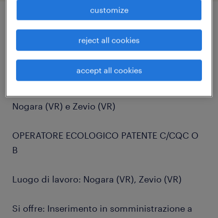
customize
job details
reject all cookies
Randstad Italia, filiale di Verona, cerca risorse
accept all cookies
da inserire in qualità di Operatore Ecologico
con Patente C/CQC o B, presso il cantiere di
Nogara (VR) e Zevio (VR)
OPERATORE ECOLOGICO PATENTE C/CQC O
B
Luogo di lavoro: Nogara (VR), Zevio (VR)
Si offre: Inserimento in somministrazione a