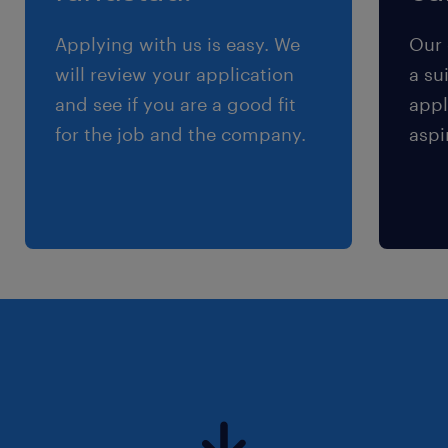
13 del Regolamento (UE) 2016/679 sulla protezione
Applying with us is easy. We
Our 
dei dati (GDPR).
will review your application
a su
and see if you are a good fit
appl
for the job and the company.
aspi