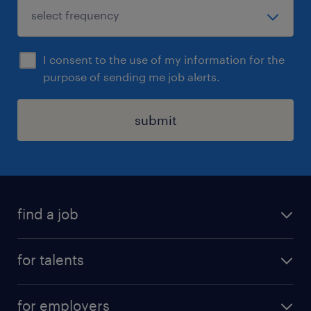
I consent to the use of my information for the
purpose of sending me job alerts.
submit
find a job
all jobs
for talents
career advice
operational career
careers at Randstad
for employers