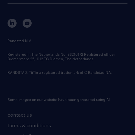
tech suite
disclaimer
equity, diversity, inclusion and belonging
contact us
corporate governance
randstad innovation fund
country websites
Randstad N.V.
contact us
Registered in The Netherlands No: 33216172 Registered office:
Diemermere 25, 1112 TC Diemen, The Netherlands.
RANDSTAD,
is a registered trademark of © Randstad N.V.
Some images on our website have been generated using AI.
contact us
terms & conditions