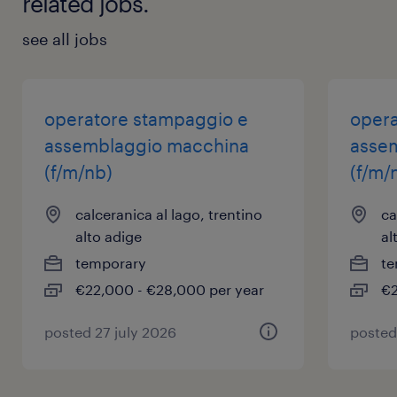
related jobs.
see all jobs
operatore stampaggio e
opera
assemblaggio macchina
asse
(f/m/nb)
(f/m/
calceranica al lago, trentino
ca
alto adige
al
temporary
te
€22,000 - €28,000 per year
€2
posted 27 july 2026
posted