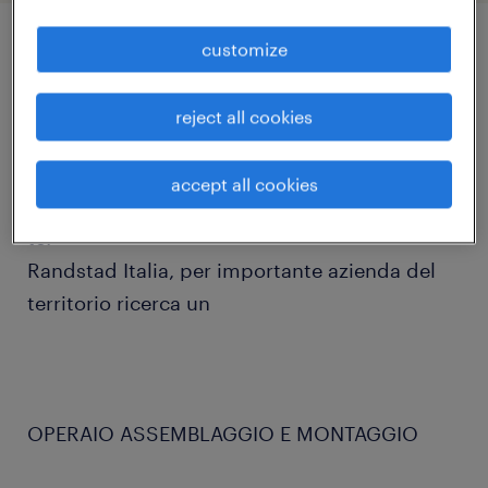
customize
job details
reject all cookies
Ti piacerebbe lavorare nel settore meccanico?
Sei disponibile al lavoro su turni?
accept all cookies
Allora continua a leggere, stiamo cercando
te!
Randstad Italia, per importante azienda del
territorio ricerca un
OPERAIO ASSEMBLAGGIO E MONTAGGIO