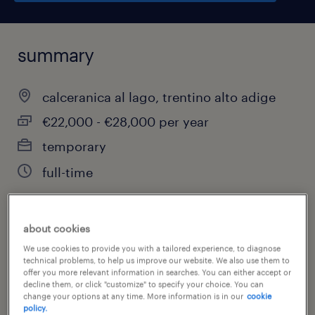
summary
calceranica al lago, trentino alto adige
€22,000 - €28,000 per year
temporary
full-time
about cookies
job category
We use cookies to provide you with a tailored experience, to diagnose
other
technical problems, to help us improve our website. We also use them to
offer you more relevant information in searches. You can either accept or
decline them, or click "customize" to specify your choice. You can
change your options at any time. More information is in our
cookie
policy.