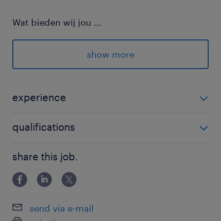
Wat bieden wij jou
...
Gratis vrachtwagenrijbewijs halen, zowel
C als CE
show more
2,5 jaar lang baangarantie na je opleiding
Persoonlijke begeleiding gedurende de
experience
opleiding
Gratis Opleiding Vrachtwagenchauffeur Regio Budel
qualifications
Salaris tussen € 15,63 en € 19,01 als
chauffeur
Geen
share this job.
Pensioenopbouw, vakantiegeld en
reiskosten
Mogelijkheden voor werk, tijdens je
send via e-mail
opleiding