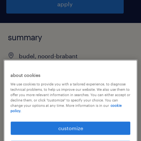
apply
summary
budel, noord-brabant
€19 per month
about cookies
temp to perm
We use cookies to provide you with a tailored experience, to diagnose
technical problems, to help us improve our website. We also use them to
offer you more relevant information in searches. You can either accept or
decline them, or click "customize" to specify your choice. You can
change your options at any time. More information is in our
cookie
job category
policy.
warehousing & distribution
customize