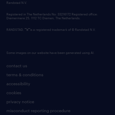
country websites
Randstad N.V.
contact us
Registered in The Netherlands No: 33216172 Registered office:
Diemermere 25, 1112 TC Diemen, The Netherlands.
RANDSTAD,
is a registered trademark of © Randstad N.V.
Some images on our website have been generated using AI.
contact us
terms & conditions
accessibility
cookies
privacy notice
misconduct reporting procedure