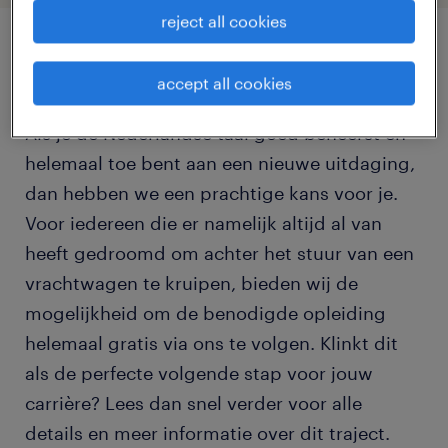
reject all cookies
job details
accept all cookies
Als je de Nederlandse taal goed beheerst en
helemaal toe bent aan een nieuwe uitdaging,
dan hebben we een prachtige kans voor je.
Voor iedereen die er namelijk altijd al van
heeft gedroomd om achter het stuur van een
vrachtwagen te kruipen, bieden wij de
mogelijkheid om de benodigde opleiding
helemaal gratis via ons te volgen. Klinkt dit
als de perfecte volgende stap voor jouw
carrière? Lees dan snel verder voor alle
details en meer informatie over dit traject.