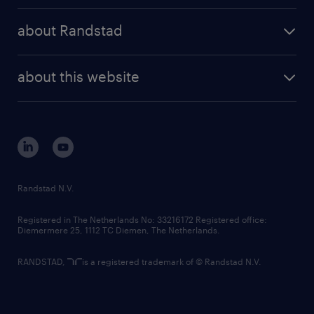
Uiteraard staat deze vacature open voor
press releases
randstad share
randstad professional
about Randstad
iedereen die zich hierin herkent.
news and events
investor contacts
randstad enterprise
company profile
future of work
randstad digital
about this website
sustainability
tech suite
disclaimer
equity, diversity, inclusion and belonging
contact us
corporate governance
randstad innovation fund
country websites
Randstad N.V.
contact us
Registered in The Netherlands No: 33216172 Registered office:
Diemermere 25, 1112 TC Diemen, The Netherlands.
RANDSTAD,
is a registered trademark of © Randstad N.V.