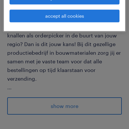
job details
accept all cookies
Lekker uitslapen en in de avonduren keihard
knallen als orderpicker in de buurt van jouw
regio? Dan is dit jouw kans! Bij dit gezellige
productiebedrijf in bouwmaterialen zorg jij er
samen met je vaste team voor dat alle
bestellingen op tijd klaarstaan voor
verzending.
...
Met een stabiel rooster van 15:00 tot 00:00
uur weet je precies waar je aan toe bent en
show more
geniet je overdag van je vrije tijd. Voeg daar
een wekelijkse uitbetaling aan toe, en je hebt