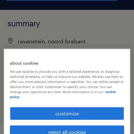
summary
ravenstein, noord-brabant
€17 per month
permanent
about cookies
We use cookies to provide you with a tailored experience, to diagnose
technical problems, to help us improve our website. We also use them to
offer you more relevant information in searches. You can either accept or
decline them, or click "customize" to specify your choice. You can
job category
change your options at any time. More information is in our
cookie
policy.
warehousing & distribution
customize
reject all cookies