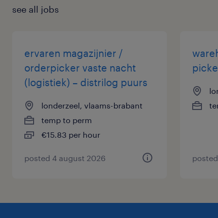
see all jobs
ervaren magazijnier /
wareh
orderpicker vaste nacht
picke
(logistiek) – distrilog puurs
lo
londerzeel, vlaams-brabant
te
temp to perm
€15.83 per hour
posted 4 august 2026
posted