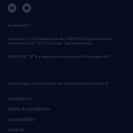
corporate governance
randstad innovation fund
country websites
Randstad N.V.
contact us
Registered in The Netherlands No: 33216172 Registered office:
Diemermere 25, 1112 TC Diemen, The Netherlands.
RANDSTAD,
is a registered trademark of © Randstad N.V.
Some images on our website have been generated using AI.
contact us
terms & conditions
accessibility
cookies