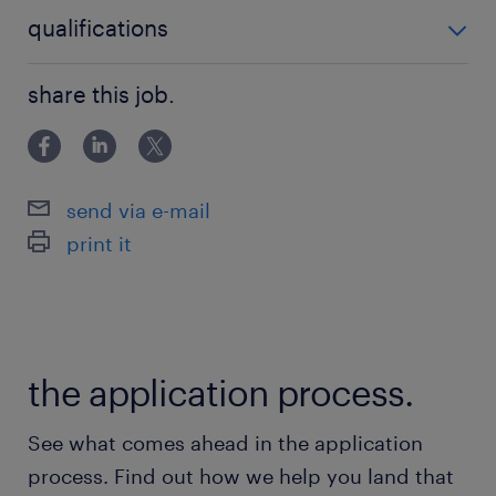
1
qualifications
#MKB #vastebaan
VMBO/MAVO
share this job.
Wat bieden wij jou
Super salaris tussen €17 en €19 euro per
uur!
send via e-mail
Uitzicht op vast contract!
print it
Reiskostenvergoeding van € 0,21 per km!
Werken in een gezellig team!
Mogelijkheid tot doorgroeimogelijkheden!
the application process.
Goed te bereiken met de auto!
See what comes ahead in the application
process. Find out how we help you land that
Wie ben jij