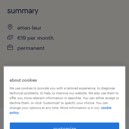
summary
etten-leur
€19 per month
permanent
job category
about cookies
warehousing & distribution
We use cookies to provide you with a tailored experience, to diagnose
technical problems, to help us improve our website. We also use them to
offer you more relevant information in searches. You can either accept or
decline them, or click "customize" to specify your choice. You can
change your options at any time. More information is in our
cookie
policy.
job details
customize