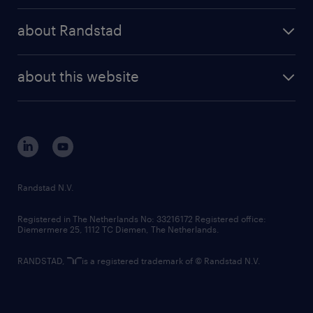
press releases
randstad share
randstad professional
about Randstad
news and events
investor contacts
randstad enterprise
company profile
future of work
randstad digital
about this website
sustainability
tech suite
disclaimer
equity, diversity, inclusion and belonging
contact us
corporate governance
randstad innovation fund
country websites
Randstad N.V.
contact us
Registered in The Netherlands No: 33216172 Registered office:
Diemermere 25, 1112 TC Diemen, The Netherlands.
RANDSTAD,
is a registered trademark of © Randstad N.V.