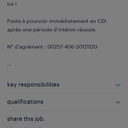
toi !
Poste à pourvoir immédiatement en CDI
après une période d’intérim réussie.
N° d’agrément : 00257-406-20121120
...
key responsibilities
Tes missions :
qualifications
Travaux de voirie : Réalisation de travaux de
Pour ce poste, nous recherchons un ouvrier qualifié
share this job.
voirie variés tels que la pose de pavés,
avec les compétences suivantes :
l’aménagement de routes, la préparation des