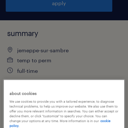
apply
summary
jemeppe-sur-sambre
temp to perm
full-time
about cookies
job category
We use cookies to provide you with a tailored experience, to diagnose
construction, trades & mining
technical problems, to help us improve our website. We also use them to
offer you more relevant information in searches. You can either accept or
decline them, or click "customize" to specify your choice. You can
change your options at any time. More information is in our
cookie
policy.