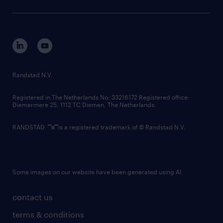
sustainability
tech suite
disclaimer
equity, diversity, inclusion and belonging
contact us
corporate governance
randstad innovation fund
country websites
Randstad N.V.
contact us
Registered in The Netherlands No: 33216172 Registered office:
Diemermere 25, 1112 TC Diemen, The Netherlands.
RANDSTAD,
is a registered trademark of © Randstad N.V.
Some images on our website have been generated using AI.
contact us
terms & conditions