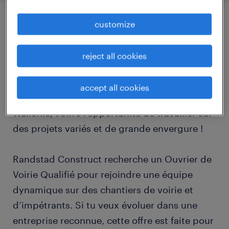
customize
job details
reject all cookies
Tu es un Ouvrier de Voirie Qualifié avec de
l’expérience et tu recherches un nouveau défi
accept all cookies
? Le Groupe Nonet, expert en voirie en
Wallonie, t’offre l’opportunité de travailler sur
des projets variés et de grande envergure !
Randstad Construct recherche un Ouvrier de
Voirie Qualifié pour rejoindre une équipe
dynamique sur des chantiers de voirie et
d’impétrants. Si tu veux évoluer dans une
entreprise reconnue, cette offre est faite pour