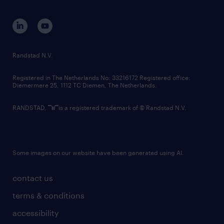
equity, diversity, inclusion and belonging
contact us
corporate governance
randstad innovation fund
country websites
Randstad N.V.
contact us
Registered in The Netherlands No: 33216172 Registered office:
Diemermere 25, 1112 TC Diemen, The Netherlands.
RANDSTAD,
is a registered trademark of © Randstad N.V.
Some images on our website have been generated using AI.
contact us
terms & conditions
accessibility