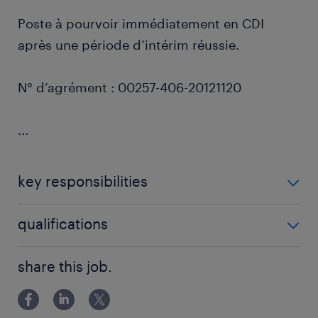
Poste à pourvoir immédiatement en CDI
après une période d’intérim réussie.
N° d’agrément : 00257-406-20121120
...
key responsibilities
Tes missions :
qualifications
Travaux de voirie : Participation aux travaux
Pour ce poste, nous recherchons un ouvrier avec les
share this job.
d’aménagements de routes, pose de pavés,
compétences suivantes :
terrassements et autres travaux liés à la voirie.
Expérience : Expérience dans les travaux de
Collaboration avec l’équipe : Travailler avec tes