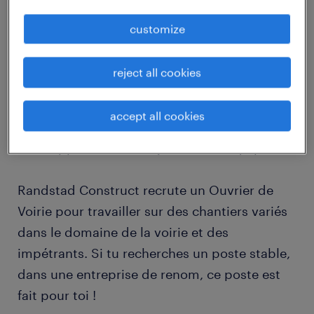
job details
customize
Tu es un ouvrier de voirie avec de l’expérience
reject all cookies
et tu cherches un nouveau challenge dans un
environnement dynamique ? Le Groupe
accept all cookies
Nonet, leader en voirie en Wallonie, t’offre une
belle opportunité de rejoindre ses équipes !
Randstad Construct recrute un Ouvrier de
Voirie pour travailler sur des chantiers variés
dans le domaine de la voirie et des
impétrants. Si tu recherches un poste stable,
dans une entreprise de renom, ce poste est
fait pour toi !