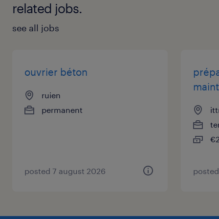
related jobs.
see all jobs
ouvrier béton
prépa
maint
ruien
permanent
it
te
€2
posted 7 august 2026
posted