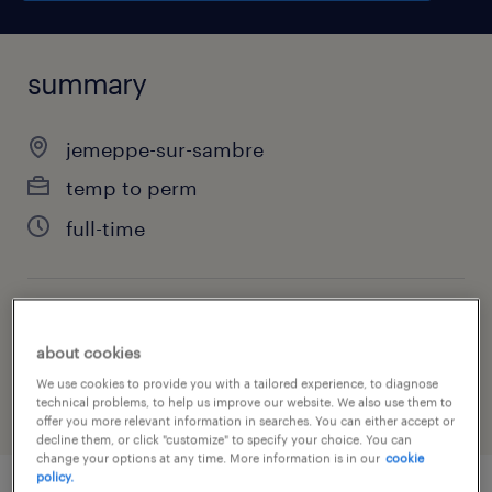
summary
jemeppe-sur-sambre
temp to perm
full-time
job category
about cookies
construction, trades & mining
We use cookies to provide you with a tailored experience, to diagnose
technical problems, to help us improve our website. We also use them to
offer you more relevant information in searches. You can either accept or
decline them, or click "customize" to specify your choice. You can
change your options at any time. More information is in our
cookie
policy.