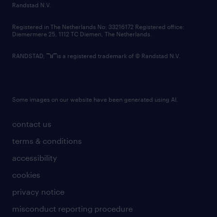
country websites
Randstad N.V.
contact us
Registered in The Netherlands No: 33216172 Registered office:
Diemermere 25, 1112 TC Diemen, The Netherlands.
RANDSTAD,
is a registered trademark of © Randstad N.V.
Some images on our website have been generated using AI.
contact us
terms & conditions
accessibility
cookies
privacy notice
misconduct reporting procedure