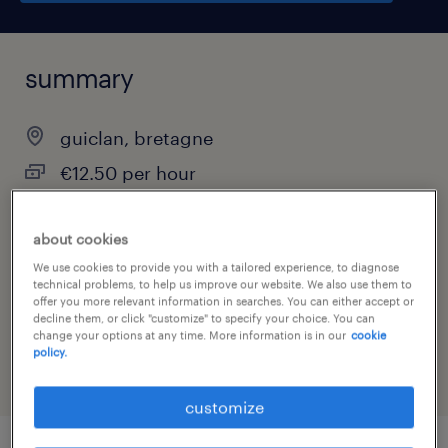
summary
guiclan, bretagne
€12.50 per hour
interim
about cookies
We use cookies to provide you with a tailored experience, to diagnose
technical problems, to help us improve our website. We also use them to
job category
offer you more relevant information in searches. You can either accept or
decline them, or click "customize" to specify your choice. You can
manufacturing & production
change your options at any time. More information is in our
cookie
policy.
customize