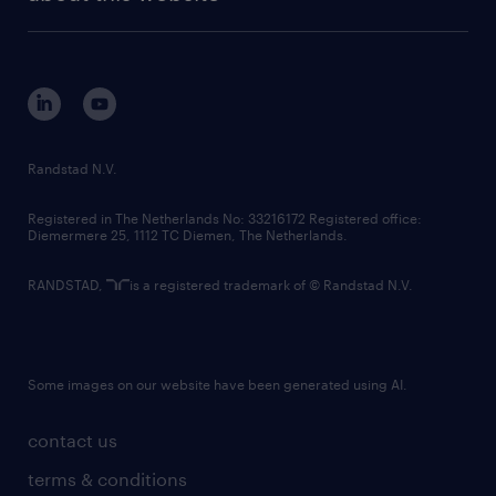
sustainability
tech suite
disclaimer
equity, diversity, inclusion and belonging
contact us
corporate governance
randstad innovation fund
country websites
Randstad N.V.
contact us
Registered in The Netherlands No: 33216172 Registered office:
Diemermere 25, 1112 TC Diemen, The Netherlands.
RANDSTAD,
is a registered trademark of © Randstad N.V.
Some images on our website have been generated using AI.
contact us
terms & conditions