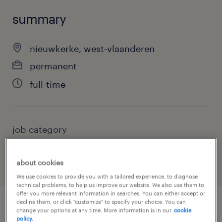
summary
nieuwkerke, west-vlaanderen
permanent
full-time
job category
finance & economics
about cookies
We use cookies to provide you with a tailored experience, to diagnose
technical problems, to help us improve our website. We also use them to
offer you more relevant information in searches. You can either accept or
decline them, or click "customize" to specify your choice. You can
change your options at any time. More information is in our
cookie
job details
policy.