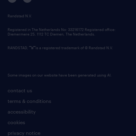
randstad innovation fund
country websites
Randstad N.V.
contact us
Registered in The Netherlands No: 33216172 Registered office:
Diemermere 25, 1112 TC Diemen, The Netherlands.
RANDSTAD,
is a registered trademark of © Randstad N.V.
Some images on our website have been generated using AI.
contact us
terms & conditions
accessibility
cookies
privacy notice