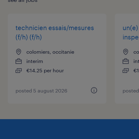
technicien essais/mesures
un(e)
(f/h) (f/h)
inspe
colomiers, occitanie
co
interim
in
€14.25 per hour
€1
posted 5 august 2026
posted