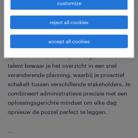
customize
job details
reject all cookies
Als Planner binnen deze dynamische
logistieke omgeving ben jij de onmisbare
accept all cookies
schakel die zorgt voor een vlekkeloze
operationele flow. Met jouw organisatorisch
talent bewaar je het overzicht in een snel
veranderende planning, waarbij je proactief
schakelt tussen verschillende stakeholders. Je
combineert administratieve precisie met een
oplossingsgerichte mindset om elke dag
opnieuw de puzzel perfect te leggen.
...