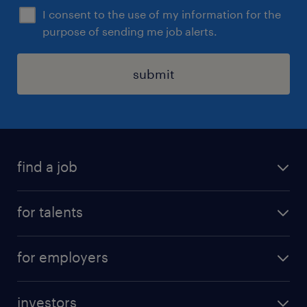
I consent to the use of my information for the
purpose of sending me job alerts.
submit
find a job
all jobs
for talents
career advice
operational career
careers at Randstad
for employers
professional career
staffing solutions
digital career
investors