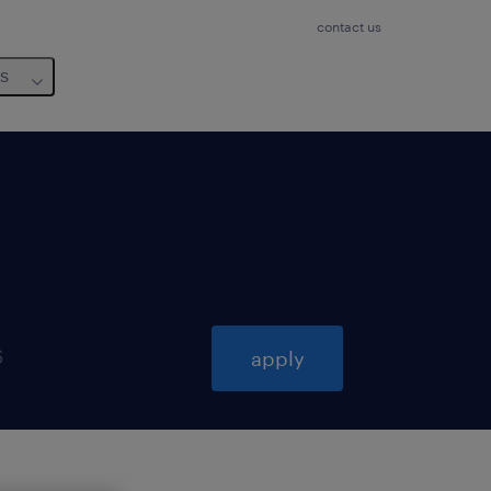
contact us
us
6
apply