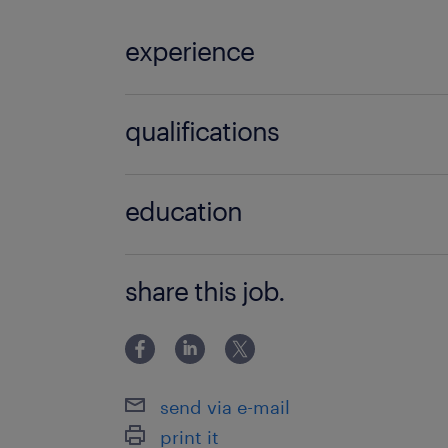
à propos de notre client
experience
Nous recherchons pour le compte de 
plombiers sanitaires spécialisés dans 
1 mois
qualifications
Plombier sanitaire (F/H)
education
BAC+4
share this job.
send via e-mail
print it