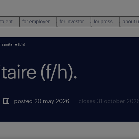
 talent
for employer
for investor
for press
about 
sanitaire (f/h)
aire (f/h)
.
posted 20 may 2026
closes 31 october 202