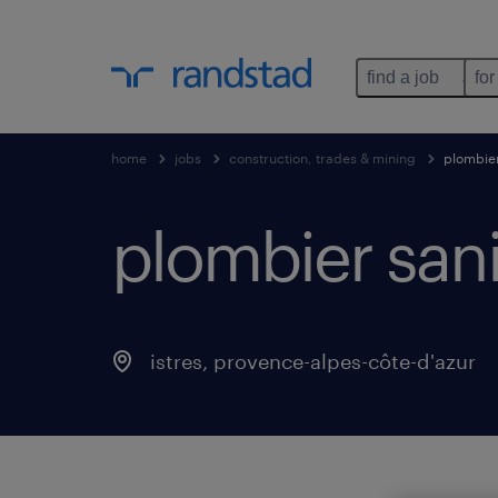
find a job
for
home
jobs
construction, trades & mining
plombier 
plombier sanit
istres
,
provence-alpes-côte-d'azur