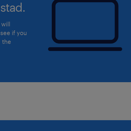
stad.
will
see if you
d the