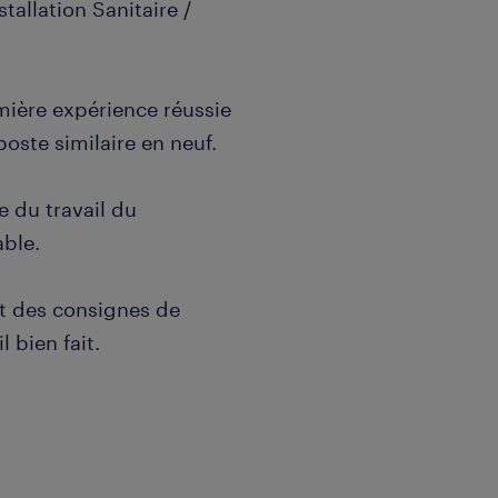
tallation Sanitaire /
mière expérience réussie
poste similaire en neuf.
 du travail du
able.
ct des consignes de
l bien fait.
sur les différents