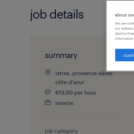
job details
about co
We use cooki
our website.
decline them
information 
summary
cust
istres, provence-alpes-
côte-d'azur
€13.00 per hour
interim
job category