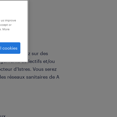
p us improve
accept or
e. More
l cookies
 interviendrez sur des
ogements collectifs et/ou
ecteur d'Istres. Vous serez
des réseaux sanitaires de A
aux.