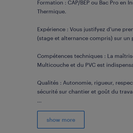
Formation : CAP/BEP ou Bac Pro en Ins
Thermique.
Expérience : Vous justifyez d'une pre
(stage et alternance compris) sur un 
Compétences techniques : La maîtrise
Multicouche et du PVC est indispens
Qualités : Autonomie, rigueur, respe
sécurité sur chantier et goût du travai
...
Permis B souhaité pour vous déplacer 
chantiers.
show more