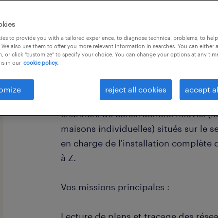
okies
es to provide you with a tailored experience, to diagnose technical problems, to hel
 We also use them to offer you more relevant information in searches. You can either 
, or click "customize" to specify your choice. You can change your options at any tim
is in our
cookie policy.
descriptif du poste
omize
reject all cookies
accept al
Rattaché(e) au chef de chantier, vous
chantiers de constructions neuves (l
maisons individuelles) situés sur le s
en charge de l'installation complète 
à Z.
Vos missions principales :
Lecture de plans et traçage des rése