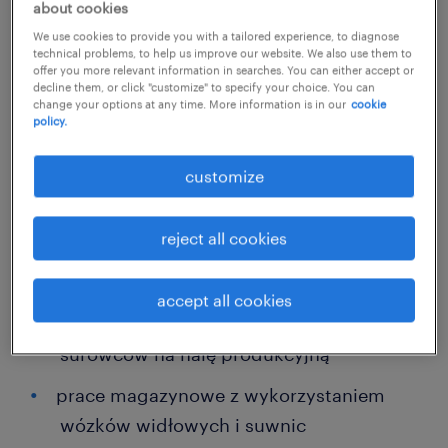
about cookies
job details
We use cookies to provide you with a tailored experience, to diagnose
technical problems, to help us improve our website. We also use them to
offer you more relevant information in searches. You can either accept or
decline them, or click "customize" to specify your choice. You can
Posiadasz uprawnienia UDT na wózek lub
change your options at any time. More information is in our
cookie
suwnice ? Dołącz do naszego zespołu w
policy.
Nowinach! Oferujemy długofalową
customize
współpracę z możliwością rozwoju i realne
premie.
reject all cookies
zadania
accept all cookies
bieżące uzupełnianie materiałów i
surowców na halę produkcyjną
prace magazynowe z wykorzystaniem
wózków widłowych i suwnic