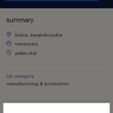
summary
kielce, świętokrzyskie
temporary
pełen etat
job category
manufacturing & production