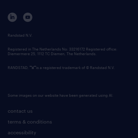
disclaimer
equity, diversity, inclusion and belonging
contact us
corporate governance
randstad innovation fund
country websites
Randstad N.V.
contact us
Registered in The Netherlands No: 33216172 Registered office:
Diemermere 25, 1112 TC Diemen, The Netherlands.
RANDSTAD,
is a registered trademark of © Randstad N.V.
Some images on our website have been generated using AI.
contact us
terms & conditions
accessibility