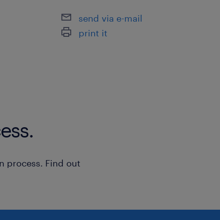
production).
send via e-mail
print it
Vous avez une bonne communication
autonome, réactif, doté d'une bonne 
êtes rigoureux, organisé et autonome
De plus vous avez la connaissance de
/Manuf Queries/ MDMR / PASS SSI ou
PGI/PEA / MES /Ticon
ess.
/ Delta2 Harmo / et tout programme 
n process. Find out
à propos de notre client
Nous recherchons pour le compte de n
majeur de l'industrie aéronautique et