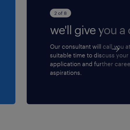
ur méthode (F/H).
2 of 8
age structurel et
exes et
we'll give you a c
ctement sur leurs lignes
oupe international tourné
Our consultant will call you a
oyeur France.
suitable time to discuss your
application and further care
aspirations.