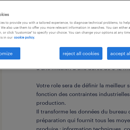
okies
es to provide you with a tailored experience, to diagnose technical problems, to hel
 We also use them to offer you more relevant information in searches. You can either 
, or click "customize" to specify your choice. You can change your options at any tim
is in our
cookie policy.
descriptif du poste
omize
reject all cookies
accept al
Ce poste, basé à COLOMIERS est à po
d'une mission d'une durée de 6-12 mo
Votre role sera de définir la meilleur
fonction des contraintes industrielles
production.
Il transforme les données du bureau 
préparation qui fournit tous les moy
produire : information techniques, co