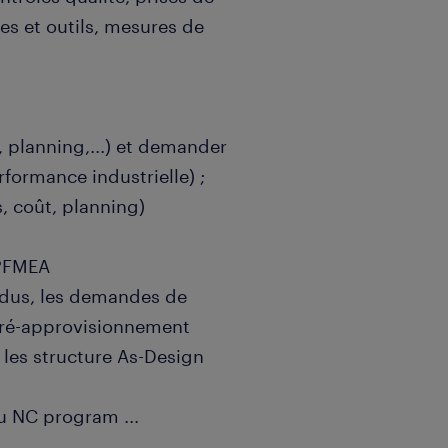
es et outils, mesures de
, planning,...) et demander
formance industrielle) ;
s, coût, planning)
- PFMEA
ndus, les demandes de
pré-approvisionnement
t les structure As-Design
e ou NC program
...
(gamme, temps,