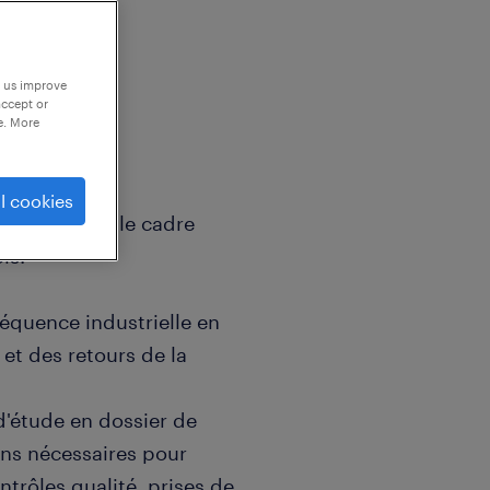
p us improve
accept or
e. More
l cookies
urvoir dans le cadre
is.
 séquence industrielle en
 et des retours de la
d'étude en dossier de
ens nécessaires pour
ntrôles qualité, prises de