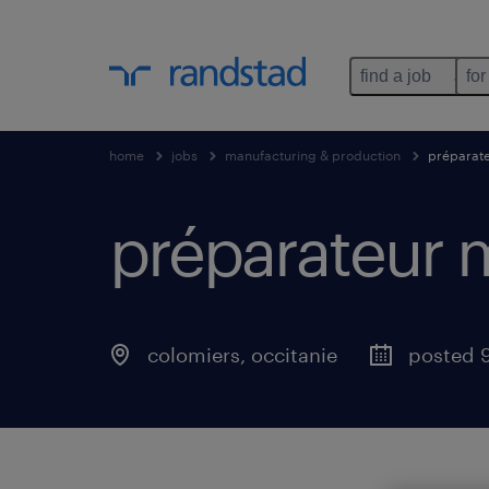
find a job
for
home
jobs
manufacturing & production
préparate
préparateur 
colomiers
,
occitanie
posted 