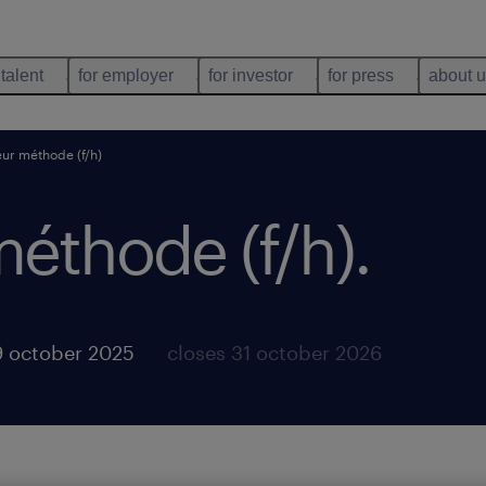
 talent
for employer
for investor
for press
about 
ur méthode (f/h)
méthode (f/h)
.
9 october 2025
closes 31 october 2026