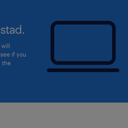
industriels reconnu, un(e) préparate
Spécialisé notamment dans l'assembl
mécanique de sous-ensembles compl
stad.
l'accompagnement de ses clients dire
de production, notre client est un gr
will
vers l'innovation et certifié Top Empl
see if you
d the