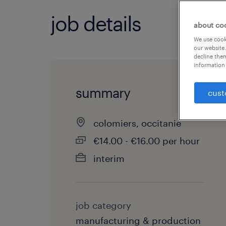
job details
about co
We use cooki
our website.
decline them
information 
summary
cust
colomiers, occitanie
€14.00 - €16.00 per hour
interim
job category
manufacturing & production