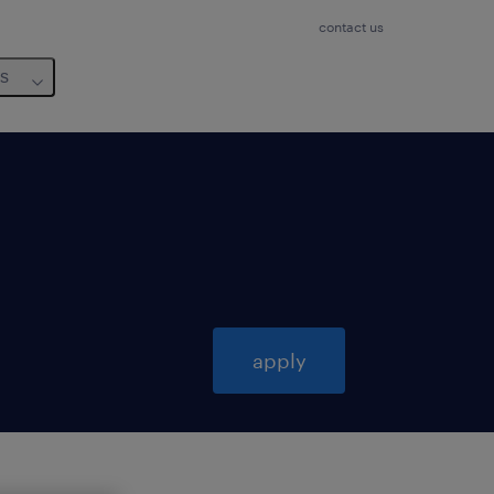
contact us
us
apply