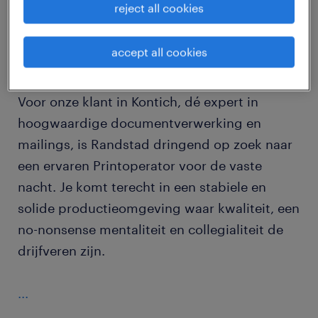
reject all cookies
Heb jij een passie voor techniek, oog voor
accept all cookies
detail en wil je meebouwen aan de
documentenstroom van grote bedrijven?
Voor onze klant in Kontich, dé expert in
hoogwaardige documentverwerking en
mailings, is Randstad dringend op zoek naar
een ervaren Printoperator voor de vaste
nacht. Je komt terecht in een stabiele en
solide productieomgeving waar kwaliteit, een
no-nonsense mentaliteit en collegialiteit de
drijfveren zijn.
...