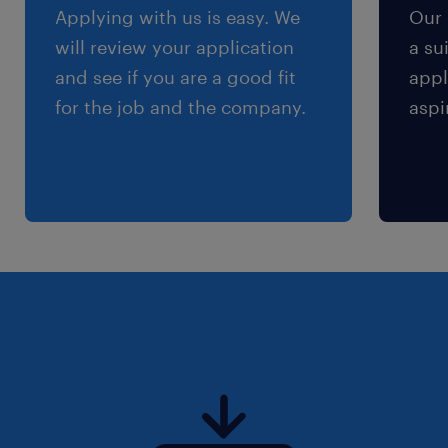
Applying with us is easy. We
Our 
will review your application
a su
and see if you are a good fit
appl
for the job and the company.
aspi