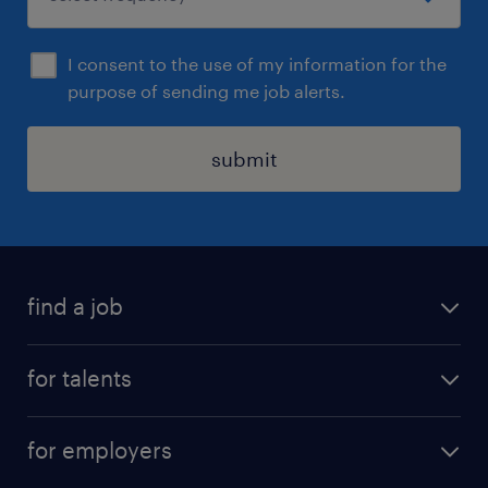
I consent to the use of my information for the
purpose of sending me job alerts.
submit
find a job
all jobs
for talents
career advice
operational career
careers at Randstad
for employers
professional career