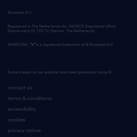
randstad innovation fund
country websites
Randstad N.V.
contact us
Registered in The Netherlands No: 33216172 Registered office:
Diemermere 25, 1112 TC Diemen, The Netherlands.
RANDSTAD,
is a registered trademark of © Randstad N.V.
Some images on our website have been generated using AI.
contact us
terms & conditions
accessibility
cookies
privacy notice