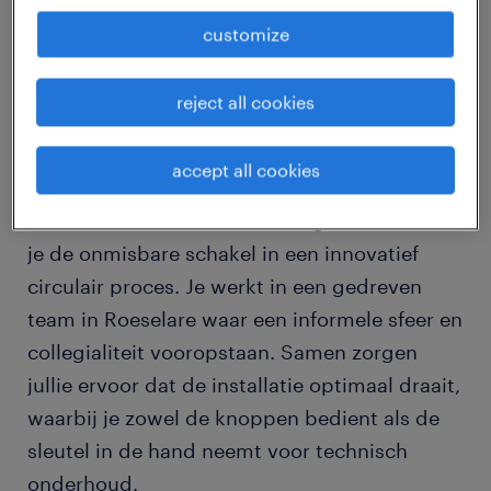
customize
Ben jij een technisch talent dat graag de
handen uit de mouwen steekt om onze
reject all cookies
waterwegen schoon te houden en
grondstoffen te hergebruiken?
accept all cookies
Als Procestechnieker Slibdrooginstallatie ben
je de onmisbare schakel in een innovatief
circulair proces. Je werkt in een gedreven
team in Roeselare waar een informele sfeer en
collegialiteit vooropstaan. Samen zorgen
jullie ervoor dat de installatie optimaal draait,
waarbij je zowel de knoppen bedient als de
sleutel in de hand neemt voor technisch
onderhoud.