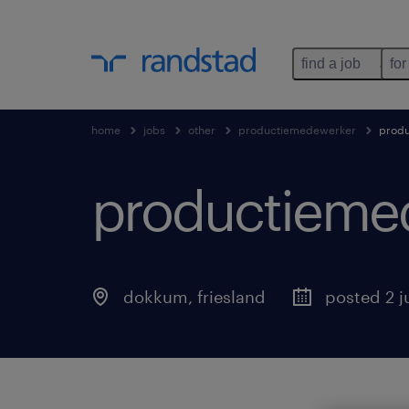
find a job
for
home
jobs
other
productiemedewerker
produ
productieme
dokkum
,
friesland
posted 2 