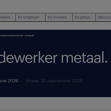
 talent
for employer
for investor
for press
about 
ctiemedewerker metaal
dewerker metaal
.
june 2026
closes 30 september 2026