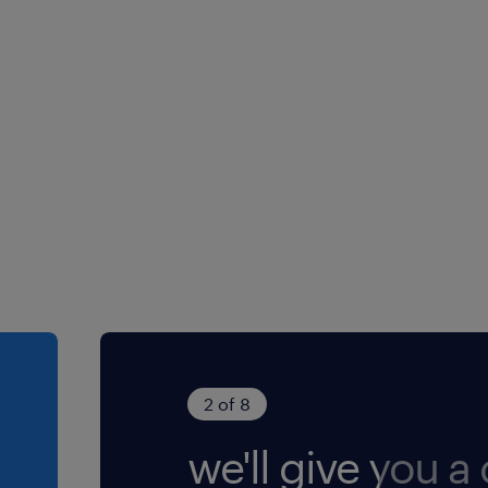
2 of 8
we'll give you a c