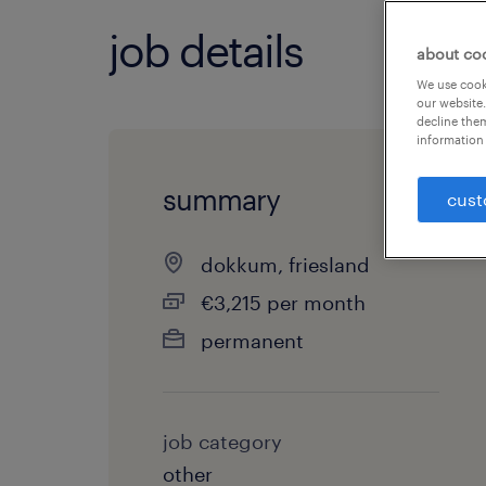
job details
about co
We use cooki
our website.
decline them
information 
summary
cust
dokkum, friesland
€3,215 per month
permanent
job category
other