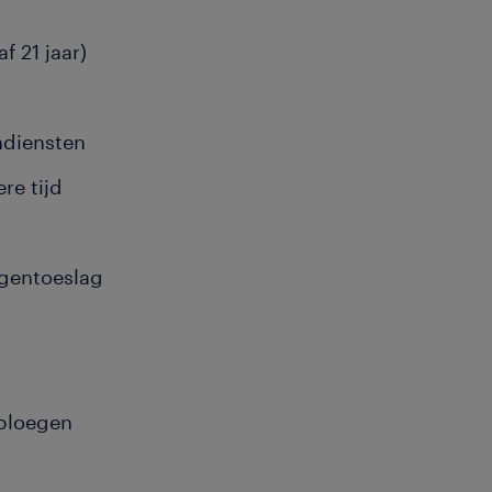
f 21 jaar)
ndiensten
re tijd
gentoeslag
 ploegen