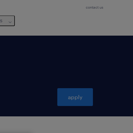
contact us
us
apply