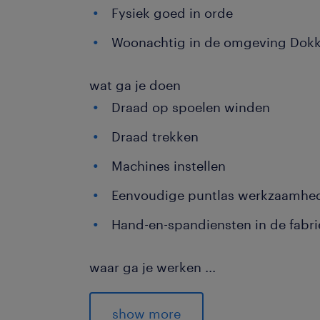
Fysiek goed in orde
Woonachtig in de omgeving Do
wat ga je doen
Draad op spoelen winden
Draad trekken
Machines instellen
Eenvoudige puntlas werkzaamhe
Hand-en-spandiensten in de fabri
waar ga je werken
...
Je komt aan het werk bij een toonaan
bouwmaterialensector. Het bedrijf on
show more