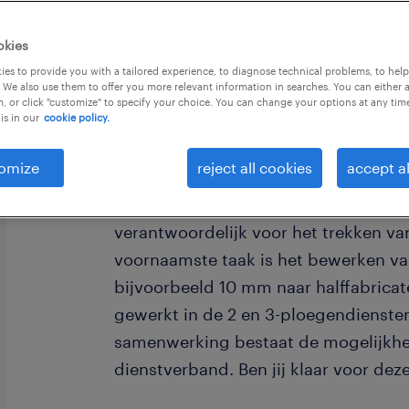
okies
es to provide you with a tailored experience, to diagnose technical problems, to hel
 We also use them to offer you more relevant information in searches. You can either 
, or click "customize" to specify your choice. You can change your options at any tim
is in our
cookie policy.
Voor een opdrachtgever in de regio 
naar enthousiaste kandidaten die full
omize
reject all cookies
accept al
bedrijf opereert in de metaalindustrie
werken in ploegendiensten. Als mac
verantwoordelijk voor het trekken v
voornaamste taak is het bewerken va
bijvoorbeeld 10 mm naar halffabrica
gewerkt in de 2 en 3-ploegendiensten
samenwerking bestaat de mogelijkhe
dienstverband. Ben jij klaar voor dez