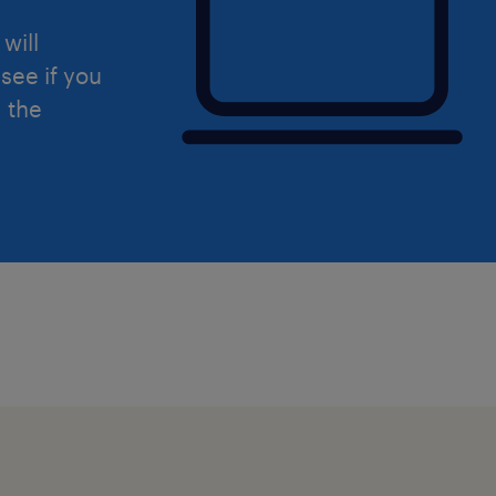
will
see if you
d the