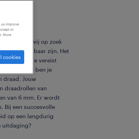
p us improve
accept or
e. More
Dokkum zijn wij op zoek
time beschikbaar zijn. Het
l cookies
 en de functie vereist
hinebediende ben je
an draad. Jouw
n draadrollen van
ten van 6 mm. Er wordt
. Bij een succesvolle
id op een langdurig
e uitdaging?