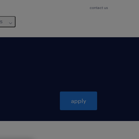
contact us
us
apply