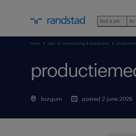
find a job
for
home
jobs
warehousing & distribution
productie
productieme
burgum
posted 2 june 2026