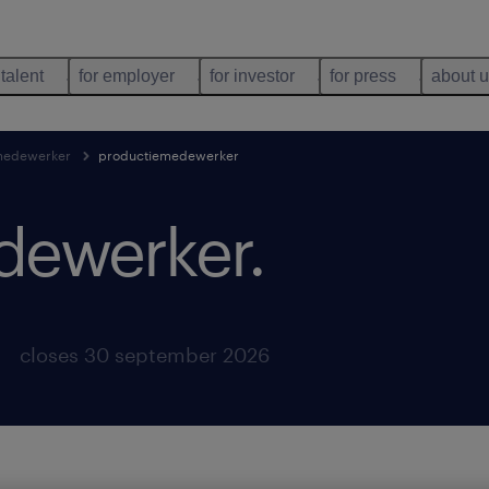
 talent
for employer
for investor
for press
about 
medewerker
productiemedewerker
dewerker
.
closes 30 september 2026