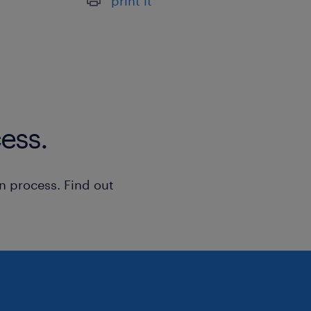
print it
Als Productie plus medewerker werk 
productieomgevingen. Afhankelijk van
andere bezig met zorgen voor een net
het naleven van de bedrijfsregels.
Signaleren van afwijkingen, meedenk
ess.
administratieve afhandelingen volgens
Productieproces bewaken op jouw
n process. Find out
Machines bedienen en grondstoff
verwerking
Rijden op de heftruck en het verp
Houtbewerking of andere product