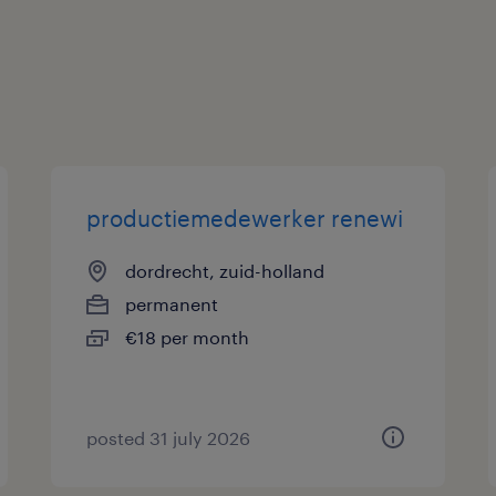
sollicitatieknop op de vacature. Wij
contact met je op om de mogelijkhede
vraag via telefoonnummer 0519- 229
Uiteraard staat deze vacature open v
hierin herkent.
productiemedewerker renewi
dordrecht, zuid-holland
permanent
€18 per month
posted 31 july 2026