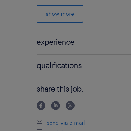
Onder andere in verband met wet- e
administratieve werkzaamheden, beh
show more
taal in woord en geschrift. Je komt a
in je werk en wilt je voor langere tijd
en staat open voor nieuwe werkzaam
experience
van je vaardigheden.
Productiemedewerker
qualifications
Je hebt ervaring of wilt ervaring 
productieomgeving (bijv. food, te
MBO
Je bent fulltime beschikbaar
share this job.
Je bent fysiek fit en gewend om ac
Je hebt oog voor kwaliteit
send via e-mail
wat ga je doen