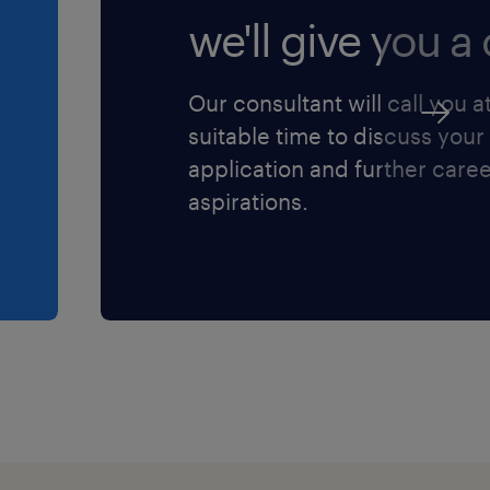
we'll give you a c
ie familiebedrijven in de
r werkplezier voorop
Our consultant will call you a
 betrokken werksfeer
suitable time to discuss your
application and further care
aspirations.
e toeslagen
af je eerste werkdag
en door te groeien
n snel via de