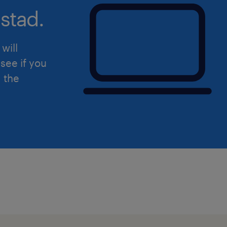
stad.
waar ga je werken
Je komt te werken bij een van de moo
regio Dokkum. Een onderneming waa
will
staat, collega’s elkaar helpen en een
see if you
heerst.
d the
Goed betaalde baan met eventuel
Prettige werksfeer
Een degelijk pensioenopbouw van
Ruimte om jezelf te ontwikkelen 
sollicitatie
Is je interesse gewekt? Solliciteer da