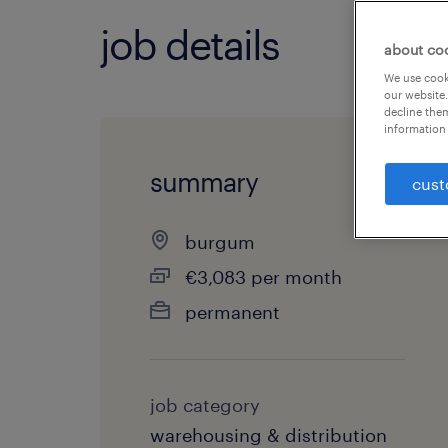
job details
about co
We use cooki
our website.
decline them
information 
summary
cust
burgum
€3,083 per month
permanent
job category
warehousing & distribution