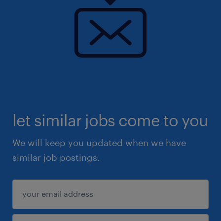
bedrijf is een toonaangevende speler in is
isolatieoplossingen. De focus ligt op het
bieden van professioneel advies en efficiënte
logistiek. Je krijgt de kans om jouw inbreng
te leveren en een belangrijke bijdrage te
leveren aan indrukwekkende projecten. 🏭
Daarnaast bedrijf het bedrijf:
let similar jobs come to you
Reiskostenvergoeding van 0,23,- per
We will keep you updated when we have
kilometer 💰.
similar job postings.
Bonus: winstverdeling! 💰.
Leuke teamuitjes (zoals uit eten met zijn
allen).
Kerstdiner, kerstpakket, paascadeau en