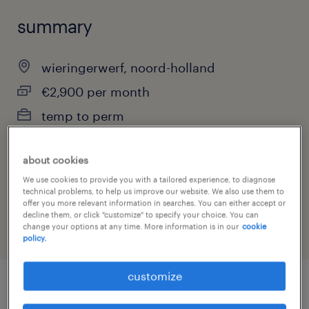
summary
wieringerwerf, noord-holland
€2,900 per month
temp to perm
about cookies
job category
We use cookies to provide you with a tailored experience, to diagnose
technical problems, to help us improve our website. We also use them to
manufacturing & production
offer you more relevant information in searches. You can either accept or
decline them, or click "customize" to specify your choice. You can
change your options at any time. More information is in our
cookie
policy.
customize
job details