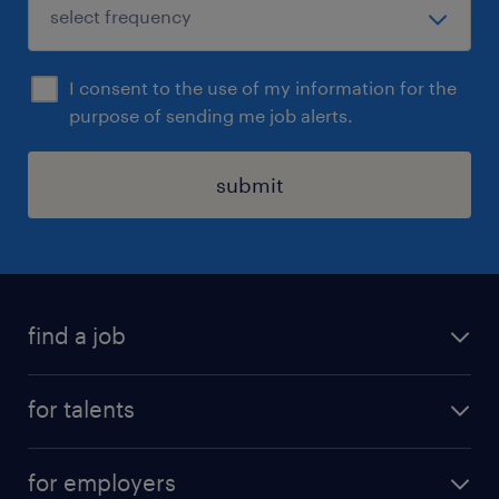
sinterklaascadeau.
Mogelijkheid tot deelname fietsplan.
I consent to the use of my information for the
purpose of sending me job alerts.
Werkkleding, schoenen en bril worden
geregeld.
submit
Sollicitatie
Ben jij klaar om aan de slag te gaan als
productiemedewerker? Solliciteer dan snel!
#mkb
find a job
Uiteraard staat deze vacature open voor
iedereen die zich hierin herkent.
all jobs
for talents
career advice
operational career
careers at Randstad
for employers