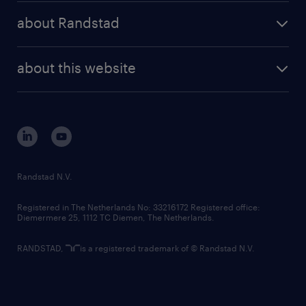
press releases
randstad share
randstad professional
about Randstad
news and events
investor contacts
randstad enterprise
company profile
future of work
randstad digital
about this website
sustainability
tech suite
disclaimer
equity, diversity, inclusion and belonging
contact us
corporate governance
randstad innovation fund
country websites
Randstad N.V.
contact us
Registered in The Netherlands No: 33216172 Registered office:
Diemermere 25, 1112 TC Diemen, The Netherlands.
RANDSTAD,
is a registered trademark of © Randstad N.V.