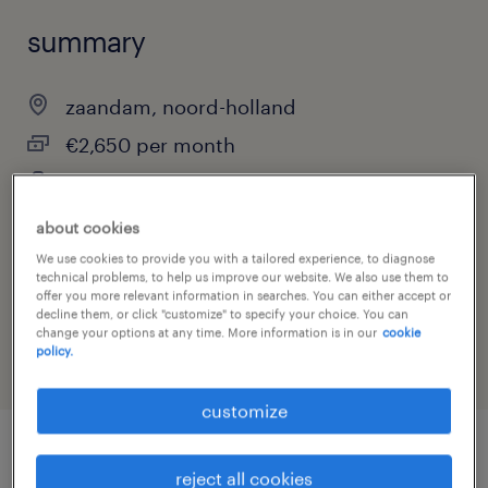
summary
zaandam, noord-holland
€2,650 per month
temporary
about cookies
We use cookies to provide you with a tailored experience, to diagnose
technical problems, to help us improve our website. We also use them to
job category
offer you more relevant information in searches. You can either accept or
warehousing & distribution
decline them, or click "customize" to specify your choice. You can
change your options at any time. More information is in our
cookie
policy.
customize
job details
reject all cookies