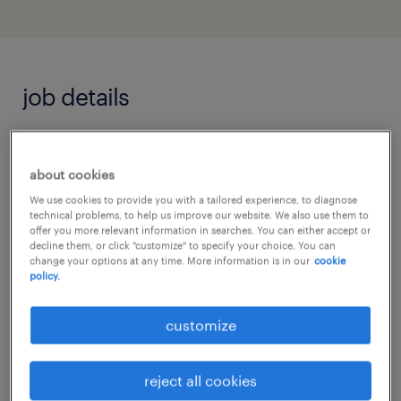
job details
Rund 200 Mio. Euro hat Sandoz in seine
about cookies
Produktionsstätten in Kundl investiert. Damit
We use cookies to provide you with a tailored experience, to diagnose
werden nicht nur neue Arbeitsplätze
technical problems, to help us improve our website. We also use them to
geschaffen, sondern auch die
offer you more relevant information in searches. You can either accept or
decline them, or click "customize" to specify your choice. You can
flächendeckende Versorgung mit Antibiotika
change your options at any time. More information is in our
cookie
policy.
in Österreich und der Welt gewährleistet.
customize
Deshalb suchen wir ab sofort motivierte
ProduktionsmitarbeiterInnen (d/w/m), die
reject all cookies
unser Team in der Antibiotika-Produktion