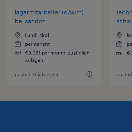
lagermitarbeiter (d/w/m)
techn
bei sandoz
schic
kundl, tirol
ku
permanent
p
€3,361 per month, zuzüglich
€3
Zulagen
posted 31 july 2026
posted