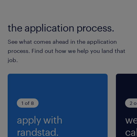
the application process.
See what comes ahead in the application
process. Find out how we help you land that
job.
1 of 8
2 o
apply with
we
randstad.
cal