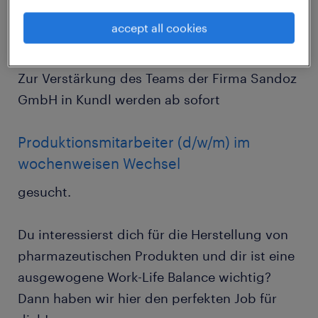
tatkräftig unterstützen. Mit dieser Tätigkeit
accept all cookies
kannst du mithelfen, eine bessere
Antibiotikaversorgung sicherzustellen.
Zur Verstärkung des Teams der Firma Sandoz
GmbH in Kundl werden ab sofort
Produktionsmitarbeiter (d/w/m) im
wochenweisen Wechsel
gesucht.
Du interessierst dich für die Herstellung von
pharmazeutischen Produkten und dir ist eine
ausgewogene Work-Life Balance wichtig?
Dann haben wir hier den perfekten Job für