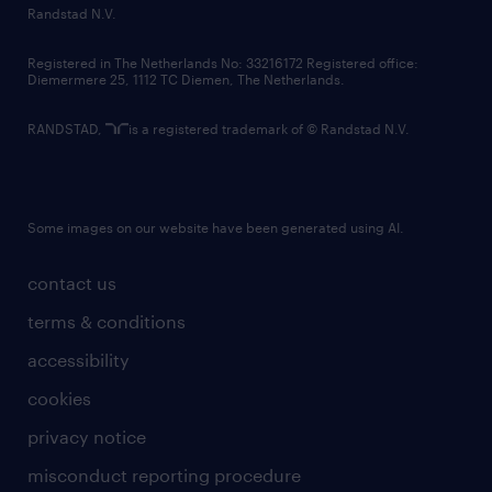
country websites
Randstad N.V.
contact us
Registered in The Netherlands No: 33216172 Registered office:
Diemermere 25, 1112 TC Diemen, The Netherlands.
RANDSTAD,
is a registered trademark of © Randstad N.V.
Some images on our website have been generated using AI.
contact us
terms & conditions
accessibility
cookies
privacy notice
misconduct reporting procedure