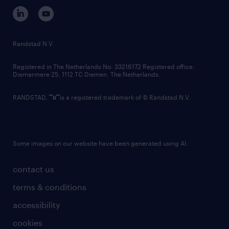
corporate governance
randstad innovation fund
country websites
Randstad N.V.
contact us
Registered in The Netherlands No: 33216172 Registered office:
Diemermere 25, 1112 TC Diemen, The Netherlands.
RANDSTAD,
is a registered trademark of © Randstad N.V.
Some images on our website have been generated using AI.
contact us
terms & conditions
accessibility
cookies