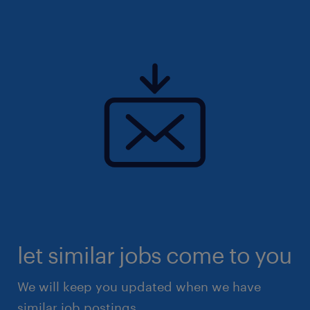
(https://www.randstad.it/privacy/) ai sensi dell'art.
13 del Regolamento (UE) 2016/679 sulla protezione
dei dati (GDPR).
let similar jobs come to you
We will keep you updated when we have
similar job postings.