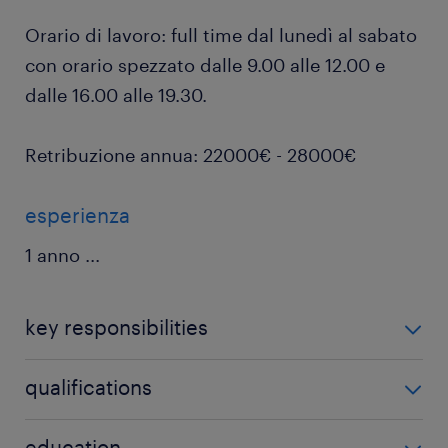
Orario di lavoro: full time dal lunedì al sabato
con orario spezzato dalle 9.00 alle 12.00 e
dalle 16.00 alle 19.30.
Retribuzione annua: 22000€ - 28000€
esperienza
1 anno
...
key responsibilities
Di cosa ti occuperai?
qualifications
Il Promoter selezionato, spostandosi tra due o tre
Sei in possesso di questi requisiti?
education