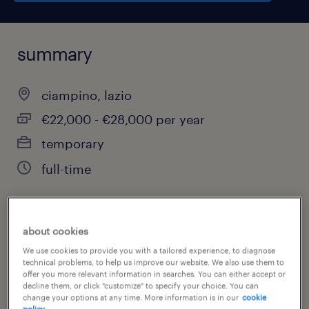
summary
ciampino, lazio
€22,000 - €28,000 per year
temporary
full-time
job category
about cookies
sales
We use cookies to provide you with a tailored experience, to diagnose
technical problems, to help us improve our website. We also use them to
offer you more relevant information in searches. You can either accept or
decline them, or click "customize" to specify your choice. You can
change your options at any time. More information is in our
cookie
policy.