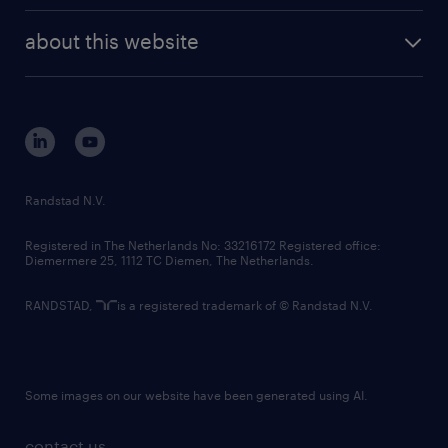
company profile
future of work
randstad digital
about this website
sustainability
tech suite
disclaimer
equity, diversity, inclusion and belonging
contact us
corporate governance
randstad innovation fund
country websites
Randstad N.V.
contact us
Registered in The Netherlands No: 33216172 Registered office:
Diemermere 25, 1112 TC Diemen, The Netherlands.
RANDSTAD,
is a registered trademark of © Randstad N.V.
Some images on our website have been generated using AI.
contact us