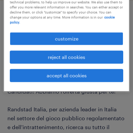
technical problems, to help us improve our website. We also use them to
offer you more relevant information in searches. You can either accept or
decline them, or click "customize" to specify your choice. You can
change your options at any time. More information is in our
cookie
job details
policy.
Hai esperienza in ruoli commerciali,
customize
promozionali o vendite?
reject all cookies
Sei alla ricerca di una nuova opportunità
lavorativa?
accept all cookies
Candidati! Abbiamo l’offerta giusta per te!
Randstad Italia, per azienda leader in Italia
nel settore del gioco pubblico regolamentato
e dell'intrattenimento, ricerca su tutto il