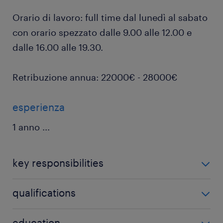
Orario di lavoro: full time dal lunedì al sabato
con orario spezzato dalle 9.00 alle 12.00 e
dalle 16.00 alle 19.30.
Retribuzione annua: 22000€ - 28000€
esperienza
1 anno
...
key responsibilities
Di cosa ti occuperai?
qualifications
Il Promoter selezionato, spostandosi tra due o tre
Sei in possesso di questi requisiti?
education