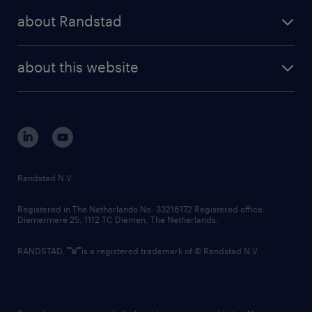
press releases
randstad share
randstad professional
about Randstad
news and events
investor contacts
randstad enterprise
company profile
future of work
randstad digital
about this website
sustainability
tech suite
disclaimer
equity, diversity, inclusion and belonging
contact us
corporate governance
randstad innovation fund
country websites
Randstad N.V.
contact us
Registered in The Netherlands No: 33216172 Registered office:
Diemermere 25, 1112 TC Diemen, The Netherlands.
RANDSTAD,
is a registered trademark of © Randstad N.V.