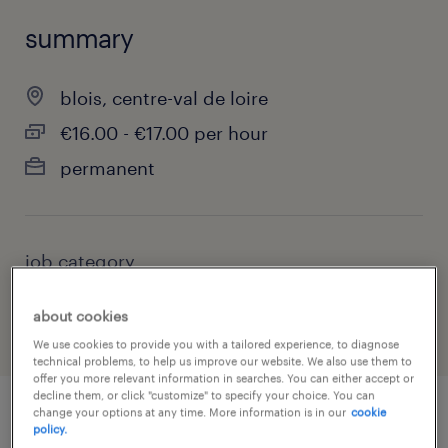
summary
blois, centre-val de loire
€16.00 - €17.00 per hour
permanent
job category
community, social services & non-profit
about cookies
We use cookies to provide you with a tailored experience, to diagnose
technical problems, to help us improve our website. We also use them to
offer you more relevant information in searches. You can either accept or
decline them, or click "customize" to specify your choice. You can
change your options at any time. More information is in our
cookie
policy.
job details