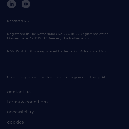
randstad innovation fund
country websites
Randstad N.V.
contact us
Registered in The Netherlands No: 33216172 Registered office:
Diemermere 25, 1112 TC Diemen, The Netherlands.
RANDSTAD,
is a registered trademark of © Randstad N.V.
Some images on our website have been generated using AI.
contact us
terms & conditions
accessibility
cookies