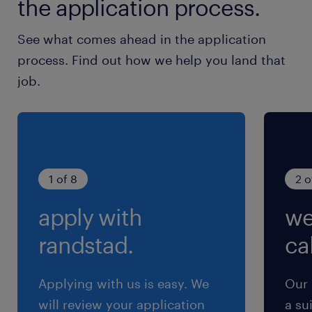
the application process.
保険
See what comes ahead in the application
健康保険 厚生年金保険 雇用保険
process. Find out how we help you land that
job.
待遇・福利厚生
時間外手当、通勤交通費（会社規定）、家族手
当、住宅手当、寮社宅、退職金制度
休日休暇
1 of 8
2 o
土曜日 日曜日 祝日
apply with
we
給与
randstad.
cal
年収350 ～ 550万円
Applying with us is easy. We
Our 
賞与
will review your application
a su