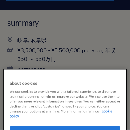
summary
岐阜, 岐阜県
¥3,500,000 - ¥5,500,000 per year, 年収
350 ～ 550万円
permanent
about cookies
We use cookies to provide you with a tailored experience, to diagnose
job category
technical problems, to help us improve our website. We also use them to
offer you more relevant information in searches. You can either accept or
construction, trades & mining
decline them, or click "customize" to specify your choice. You can
change your options at any time. More information is in our
cookie
policy.