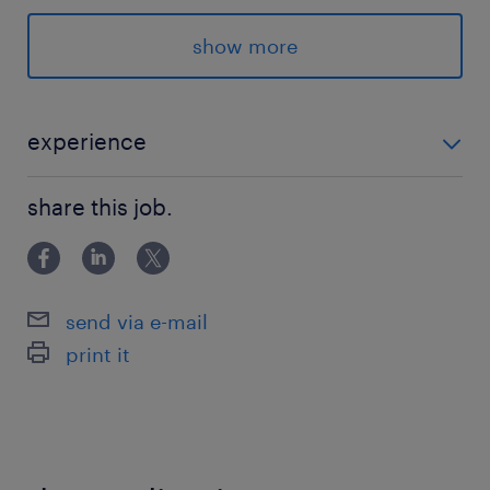
求められる経験
show more
＜必須スキル/経験＞
・貿易実務（輸出入問わず）もしくは、海外営業
事務のご経験がある方
experience
・TOEIC(R)テスト600点以上の方
＜必須スキル/経験＞ ・貿易実務（輸出入問わず）もし
・海外出張が可能な方
share this job.
くは、海外営業事務のご経験がある方 ・TOEIC(R)テス
ト600点以上の方 ・海外出張が可能な方 ＜歓迎スキ
＜歓迎スキル/経験＞
ル/経験＞ ・海外出張、海外勤務の経
・海外出張、海外勤務の経験がある方
send via e-mail
・中国･韓国語の読み書きができる方
print it
※必須ではなく、社内には中国･韓国語が堪能な
社員が数名おり、海外子会社にも日本語が堪能な
現地人がおりサポートが受けられるため、ご心配
は不要です。