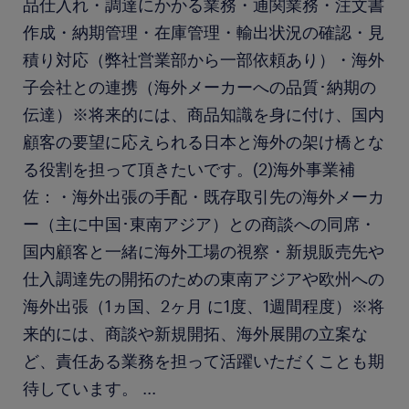
品仕入れ・調達にかかる業務・通関業務・注文書
作成・納期管理・在庫管理・輸出状況の確認・見
積り対応（弊社営業部から一部依頼あり）・海外
子会社との連携（海外メーカーへの品質･納期の
伝達）※将来的には、商品知識を身に付け、国内
顧客の要望に応えられる日本と海外の架け橋とな
る役割を担って頂きたいです。(2)海外事業補
佐：・海外出張の手配・既存取引先の海外メーカ
ー（主に中国･東南アジア）との商談への同席・
国内顧客と一緒に海外工場の視察・新規販売先や
仕入調達先の開拓のための東南アジアや欧州への
海外出張（1ヵ国、2ヶ月 に1度、1週間程度）※将
来的には、商談や新規開拓、海外展開の立案な
ど、責任ある業務を担って活躍いただくことも期
待しています。
...