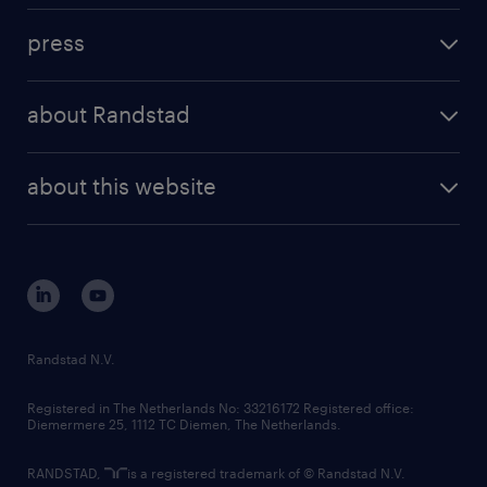
investment case
workforce insights
press
results and reports
randstad operational
press releases
randstad share
randstad professional
about Randstad
news and events
investor contacts
randstad enterprise
company profile
future of work
randstad digital
about this website
sustainability
tech suite
disclaimer
equity, diversity, inclusion and belonging
contact us
corporate governance
randstad innovation fund
country websites
Randstad N.V.
contact us
Registered in The Netherlands No: 33216172 Registered office:
Diemermere 25, 1112 TC Diemen, The Netherlands.
RANDSTAD,
is a registered trademark of © Randstad N.V.