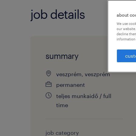
job details
about co
We use cooki
our website.
decline them
information 
summary
cust
veszprém, veszprém
permanent
teljes munkaidő / full
time
job category