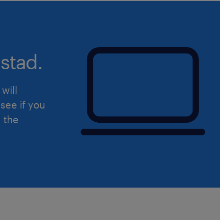
stad.
will
see if you
d the