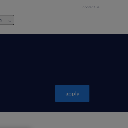
contact us
us
apply