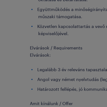
Együttműködés a minőségirányítá
műszaki támogatása.
Közvetlen kapcsolattartás a vev
képviselőjével.
Elvárások / Requirements
Elvárások:
Legalább 3 év releváns tapasztal
Angol vagy német nyelvtudás (le
Határozott fellépés, jó kommunik
Amit kínálunk / Offer