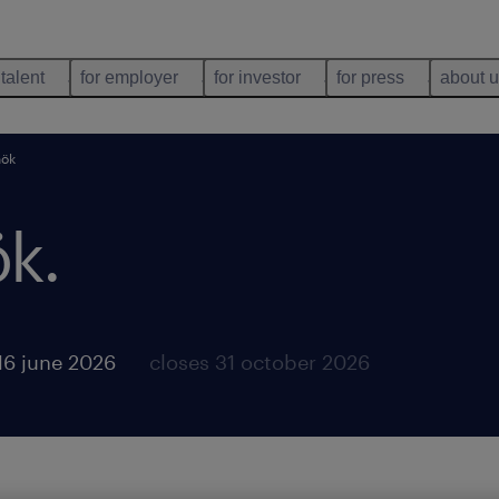
 talent
for employer
for investor
for press
about 
nök
ök
.
16 june 2026
closes 31 october 2026