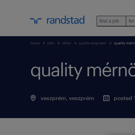
find a job
for
home
jobs
other
quality engineer
quality mér
quality mérn
veszprém
,
veszprém
posted 