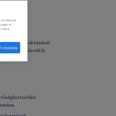
p us improve
accept or
e. More
os hajtások gyártásával
l cookies
ünk Quality mérnököt
inőségbiztosítási
tetése.
endszerének