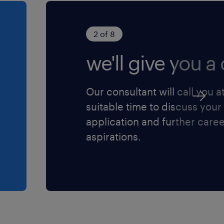
2 of 8
we'll give you a c
Our consultant will call you a
suitable time to discuss your
application and further care
aspirations.