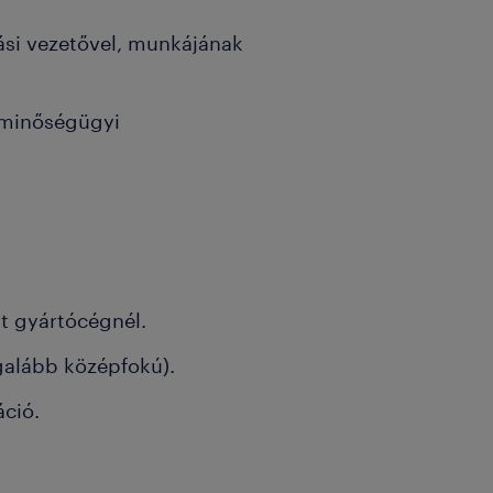
si vezetővel, munkájának
ő minőségügyi
at gyártócégnél.
galább középfokú).
áció.