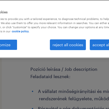
okies
es to provide you with a tailored experience, to diagnose technical problems, to hel
 We also use them to offer you more relevant information in searches. You can either 
, or click "customize" to specify your choice. You can change your options at any tim
is in our
cookie policy.
Cégleírás / Organisation/Department
A világ élvonalába tartozó, elektrom
omize
reject all cookies
accept al
foglalkozó ügyfelünk számára keres
Veszprémbe.
Pozíció leírása / Job description
Feladataid lesznek:
A vállalat minőségirányítási és m
rendszerének felügyelete, működ
Részvétel a cég dokumentációs r