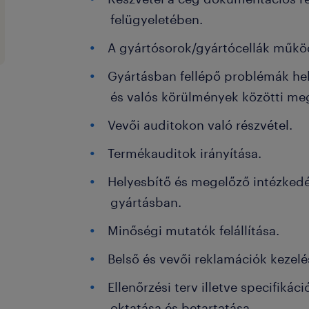
felügyeletében.
A gyártósorok/gyártócellák műk
Gyártásban fellépő problémák hely
és valós körülmények közötti m
Vevői auditokon való részvétel.
Termékauditok irányítása.
Helyesbítő és megelőző intézked
gyártásban.
Minőségi mutatók felállítása.
Belső és vevői reklamációk kezelé
Ellenőrzési terv illetve specifikác
oktatása és betartatása.