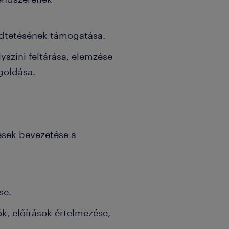
ödtetésének támogatása.
színi feltárása, elemzése
egoldása.
ések bevezetése a
se.
iók, előírások értelmezése,