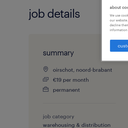
about co
job details
We use cooki
our website.
decline them
information 
cust
summary
oirschot, noord-brabant
€19 per month
permanent
job category
warehousing & distribution