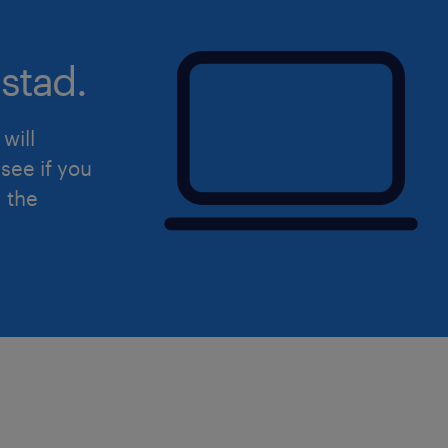
staat? Dan nodigen we je graag uit om
Uiteraard staat deze vacature open v
stad.
hierin herkent.
will
see if you
d the