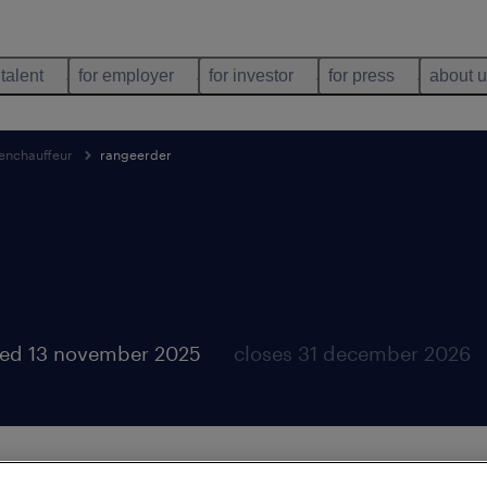
 talent
for employer
for investor
for press
about 
enchauffeur
rangeerder
ed 13 november 2025
closes 31 december 2026