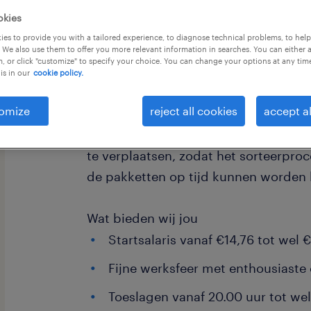
okies
es to provide you with a tailored experience, to diagnose technical problems, to hel
 We also use them to offer you more relevant information in searches. You can either 
, or click "customize" to specify your choice. You can change your options at any tim
is in our
cookie policy.
Als rangeer chauffeur ben jij verantwo
omize
reject all cookies
accept al
tijdig vervoeren van pakketten binne
Best. Dit doe je door de ladingen één
te verplaatsen, zodat het sorteerproc
de pakketten op tijd kunnen worden
Wat bieden wij jou
Startsalaris vanaf €14,76 tot wel 
Fijne werksfeer met enthousiaste 
Toeslagen vanaf 20.00 uur tot we