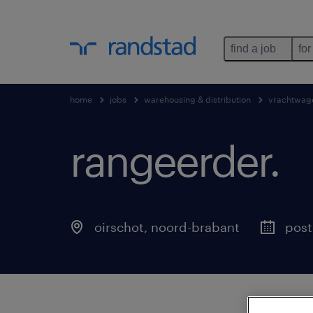
find a job
for
home
jobs
warehousing & distribution
vrachtwag
rangeerder
.
oirschot
,
noord-brabant
post