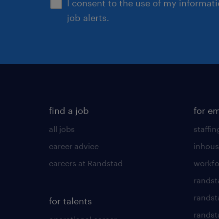
I consent to the use of my informat
job alerts.
find a job
for e
all jobs
staffin
career advice
inhous
careers at Randstad
workfo
randst
randst
for talents
randst