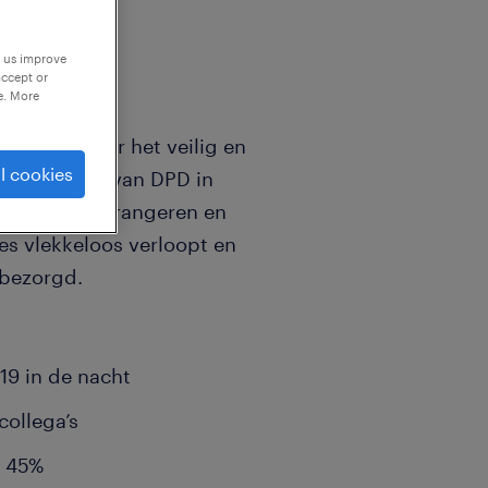
p us improve
accept or
e. More
ordelijk voor het veilig en
l cookies
n het depot van DPD in
 voor één te rangeren en
es vlekkeloos verloopt en
 bezorgd.
€19 in de nacht
collega’s
l 45%