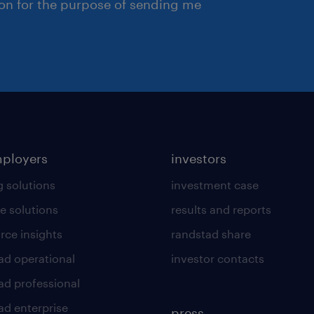
ion for the purpose of sending me
mployers
investors
g solutions
investment case
e solutions
results and reports
rce insights
randstad share
ad operational
investor contacts
ad professional
ad enterprise
press