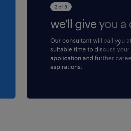
 te solliciteren bij DPD!
2 of 8
oor iedereen die zich
we'll give you a c
Our consultant will call you a
suitable time to discuss your
application and further care
aspirations.