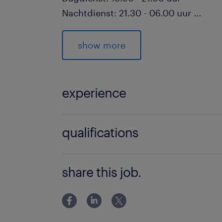
Nachtdienst: 21.30 - 06.00 uur
...
Je start op zondagnacht en werkt doo
ochtendshift.
show more
Het rijden van de shuttlebus tuss
binnen het depot
experience
Het zorgvuldig laden, lossen en 
Rangeerder
volgens planning
qualifications
Dagelijkse controles van het voe
veiligheid te waarborgen
VMBO/MAVO
share this job.
Communiceren met collega’s en l
vooral in het Engels
Bijdragen aan een soepel logisti