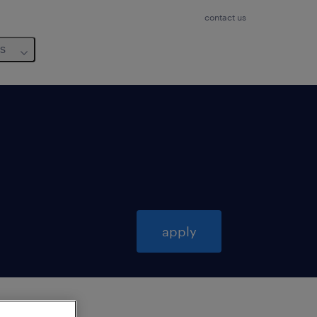
contact us
us
apply