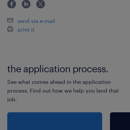
mogelijkheden in twee ploegen. Word jij onze
nieuwe Allround Magazijnmedewerker?
send via e-mail
print it
wat bieden wij jou
21 jaar of ouder? Verdien €16,75 euro per
uur
Maandelijks een lekkere snack op vrijdag
the application process.
Ploegentoeslag van 50% als je werkt na
See what comes ahead in the application
18:00
process. Find out how we help you land that
Kilometervergoeding tot 30 km enkele
job.
reis
Mogelijkheid tot een vast contract
Fijne en leuke werksfeer in een hecht team