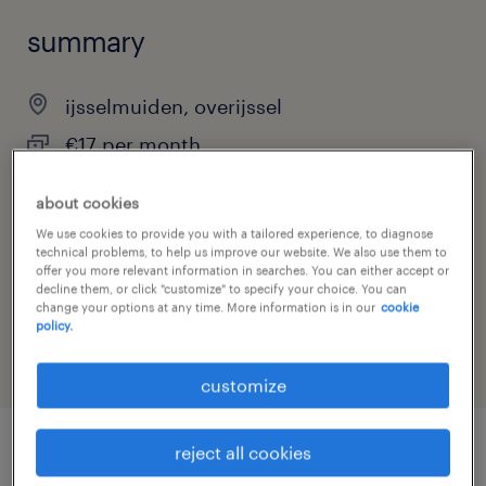
summary
ijsselmuiden, overijssel
€17 per month
permanent
about cookies
We use cookies to provide you with a tailored experience, to diagnose
technical problems, to help us improve our website. We also use them to
offer you more relevant information in searches. You can either accept or
job category
decline them, or click "customize" to specify your choice. You can
change your options at any time. More information is in our
cookie
warehousing & distribution
policy.
customize
reject all cookies
job details