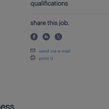
qualifications
Opslag & Bevoorrading: Je zet 
met de reachtruck direct op de ju
Geen
stellingen (80-90% van je tijd).
share this job.
Interne logistiek: Je vult de pick
orderpickers met hun headset (vo
kunnen werken.
send via e-mail
Centralisatie: Je helpt mee met he
print it
magazijn nu de afdelingen Groo
samenkomen.
waar ga je werken
Je werkt bij een stabiele bakkersgro
een gemoedelijke, Brabantse sfeer han
ess.
midden in een professionaliseringss