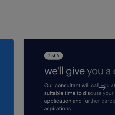
 distributiecentrum. Je
 werken en humor hand in
oneren snel een vast
a zekerheid: in 2026 krijg
nsverhoging van 1,5%.
2 of 8
en maar liefst 25
we'll give you a c
F Foodservice, waarbij de
Our consultant will call you a
alt.
suitable time to discuss your
goede
application and further care
aspirations.