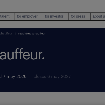
 talent
for employer
for investor
for press
about 
chauffeur
reachtruckchauffeur
auffeur
.
d 7 may 2026
closes 6 may 2027