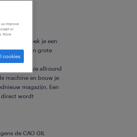
p us improve
accept or
e. More
achtruck en zoek je een
en? Voor een grote
l cookies
 wij een
 maakt. In deze allround
p de machine en bouw je
oednieuw magazijn. Een
 direct wordt
lgens de CAO GIL