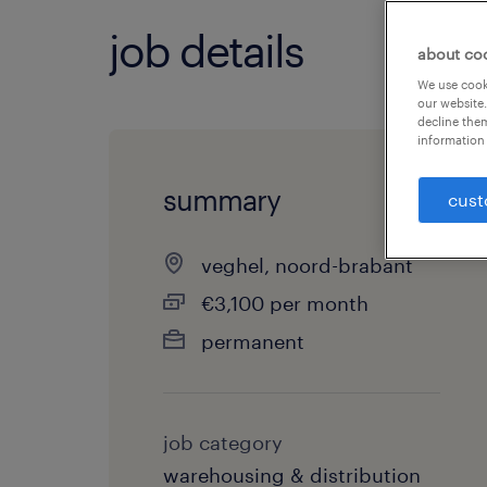
job details
about co
We use cooki
our website.
decline them
information 
summary
cust
veghel, noord-brabant
€3,100 per month
permanent
job category
warehousing & distribution