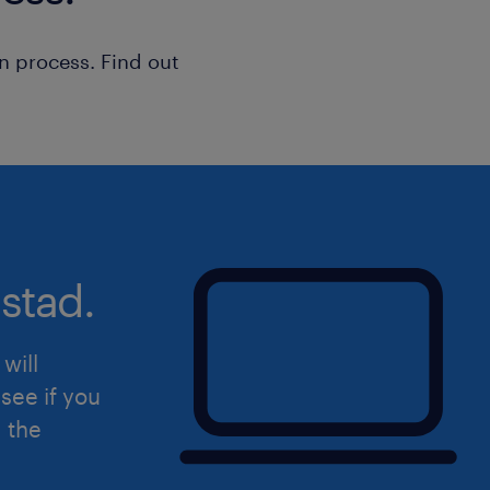
worden samengevoegd tot één modern
komt terecht in een team waar hard
n process. Find out
hand gaan en waar je bij goed functi
contract kunt verdienen.
Een marktconform salaris met extr
je per 1 januari én 1 juli een loo
Een fulltime werkweek van 36 uur 
stad.
vakantiedagen.
Een sterke pensioenopbouw bij BP
will
werkgever het grootste deel beta
see if you
Elk jaar 8% vakantiegeld en een 
d the
reiskostenvergoeding.