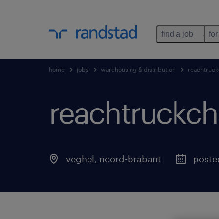
find a job
for
home
jobs
warehousing & distribution
reachtruck
reachtruckch
veghel
,
noord-brabant
poste