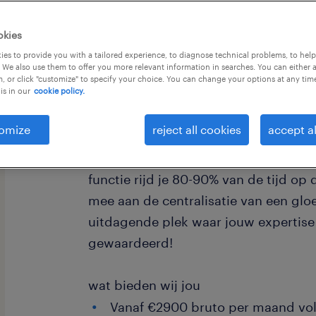
okies
es to provide you with a tailored experience, to diagnose technical problems, to hel
 We also use them to offer you more relevant information in searches. You can either 
, or click "customize" to specify your choice. You can change your options at any tim
is in our
cookie policy.
Zit jij het liefst de hele dag op de re
baan met échte toekomstmogelijkhed
omize
reject all cookies
accept al
bakkersgroothandel in Veghel zoeken
Reachtruckchauffeur die het verschil
functie rijd je 80-90% van de tijd o
mee aan de centralisatie van een gl
uitdagende plek waar jouw expertise
gewaardeerd!
wat bieden wij jou
Vanaf €2900 bruto per maand vo