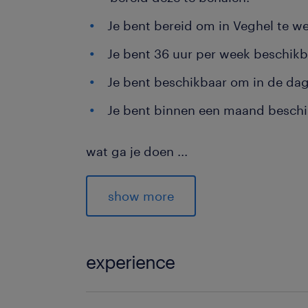
Je bent bereid om in Veghel te w
Je bent 36 uur per week beschikb
Je bent beschikbaar om in de dag
Je bent binnen een maand beschi
wat ga je doen
...
Samen met je collega's zorg je dat he
loopt. Jouw focus ligt op het zwaar
show more
stroom:
Verantwoordelijk voor goederenon
experience
binnenkomende leveringen en zor
administratieve verwerking.
1