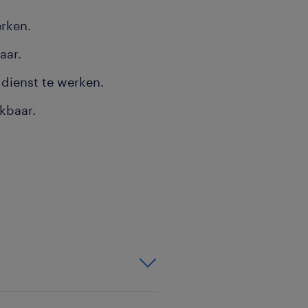
erken.
aar.
dienst te werken.
kbaar.
t magazijn op rolletjes
dere werk en de inkomende
tvangst: Je controleert
gt voor een correcte