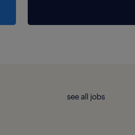
rse soep en regelmatig een
kansen om je reachtruck- of
na je sollicitatie ontvang
e stellen je dan een paar
e sneller te kunnen helpen.
eem! Dan nemen we
see all jobs
il.
oor iedereen die zich