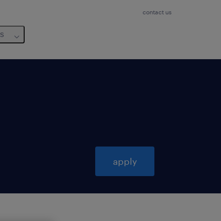
contact us
us
apply