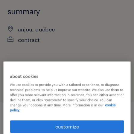
summary
anjou, québec
contract
job category
administrative & support services
about cookies
We use cookies to provide you with a tailored experience, to diagnose
technical problems, to help us improve our website. We also use them to
offer you more relevant information in searches. You can either accept or
decline them, or click "customize" to specify your choice. You can
change your options at any time. More information is in our
cookie
policy.
job details
customize