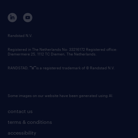
d'accommodation en envoyant un courriel à
disclaimer
equity, diversity, inclusion and belonging
contact us
accessibilite@randstad.ca pour s'assurer de
corporate governance
leur capacité à participer pleinement au
randstad innovation fund
processus d'entrevue.
country websites
Randstad N.V.
contact us
Registered in The Netherlands No: 33216172 Registered office:
Diemermere 25, 1112 TC Diemen, The Netherlands.
RANDSTAD,
is a registered trademark of © Randstad N.V.
Some images on our website have been generated using AI.
contact us
terms & conditions
accessibility