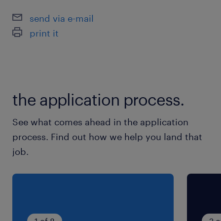
Avantages
send via e-mail
Vos avantages pour ce poste de
print it
réceptionniste :
Poste temporaire avec possiblité de
prolongation
the application process.
Salaire de 22 à 23 $/h selon l’expérience
Horaire de bureau en présentiel à Anjou
See what comes ahead in the application
Stationnement disponible sur place
process. Find out how we help you land that
Bel environnement de travail dans un bureau
job.
neuf
Responsabilités
Accueil des clients
1 of 8
2 o