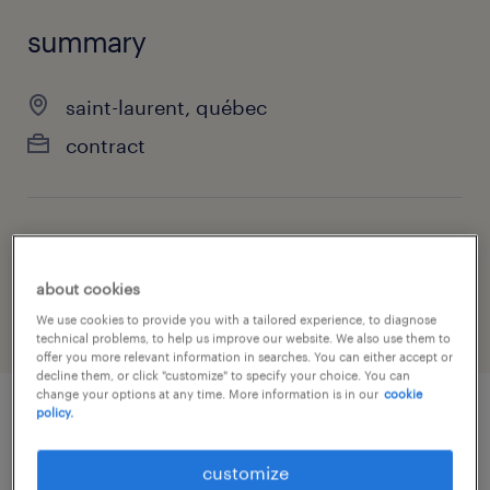
summary
saint-laurent, québec
contract
job category
administrative & support services
about cookies
We use cookies to provide you with a tailored experience, to diagnose
technical problems, to help us improve our website. We also use them to
offer you more relevant information in searches. You can either accept or
decline them, or click "customize" to specify your choice. You can
change your options at any time. More information is in our
cookie
policy.
job details
customize