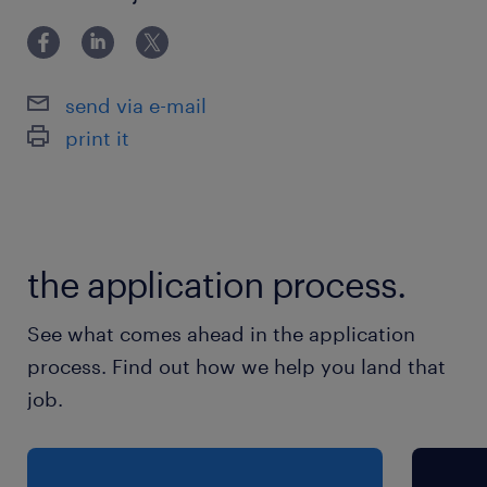
ou pour ceux qui aiment la variété.
Salaire compétitif : Selon l'expérience
send via e-mail
(discutable selon le mandat).
print it
Environnement de prestige : Travaillez dans
des entreprises corporatives de renom dans
le secteur de la distribution et des services.
the application process.
Facilité d'accès : Bureaux situés à Ville Saint-
See what comes ahead in the application
Laurent, accessibles en transport en commun
process. Find out how we help you land that
et avec stationnement gratuit.
job.
Responsabilités
En tant qu'ambassadeur(drice) de première