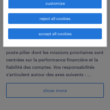
customize
descriptif du poste
reject all cookies
Sous la responsabilité de la DAF d'une filiale
accept all cookies
française appartenant à un groupe leader
dans son secteur industriel, vous occupez un
poste pilier dont les missions prioritaires sont
centrées sur la performance financière et la
fiabilité des comptes. Vos responsabilités
s'articulent autour des axes suivants :
...
Comptabilité Clients & Crédit Management :
vous analysez la solvabilité de comptes, gérer
show more
l'intégralité de la facturation en veillant à la
conformité de la TVA, et sécurisez les