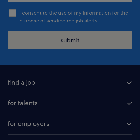
I consent to the use of my information for the
purpose of sending me job alerts.
submit
find a job
all jobs
for talents
career advice
operational career
careers at Randstad
for employers
professional career
staffing solutions
digital career