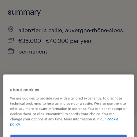
summary
allonzier la caille, auvergne-rhône-alpes
€38,000 - €40,000 per year
permanent
job category
retail & wholesale
about cookies
We use cookies to provide you with a tailored experience, to diagnose
technical problems, to help us improve our website. We also use them to
offer you more relevant information in searches. You can either accept or
decline them, or click "customize" to specify your choice. You can
change your options at any time. More information is in our
cookie
policy.
job details