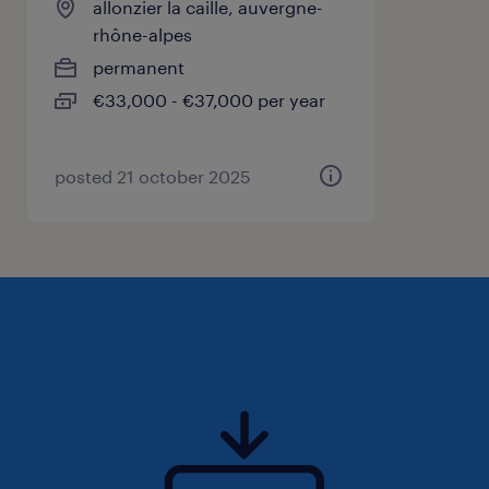
allonzier la caille, auvergne-
bien vos missions, la maîtrise opérationnelle
rhône-alpes
de l'ERP SAP ainsi qu'un niveau avancé sur
permanent
Excel (tableaux croisés dynamiques, formules
€33,000 - €37,000 per year
complexes) sont des prérequis
indispensables. Au-delà de vos compétences
posted 21 october 2025
techniques, ce sont vos soft skills qui feront
la différence : votre très grande autonomie,
votre proactivité et votre capacité naturelle à
prendre des initiatives seront de réels atouts
dans cette organisation à taille humaine.
Vous êtes une personne volontaire, investie à
200 %, dotée d'une excellente gestion des
priorités face à des échéances multiples, et
vous savez faire preuve de rigueur, d'agilité et
d'un fort engagement au quotidien