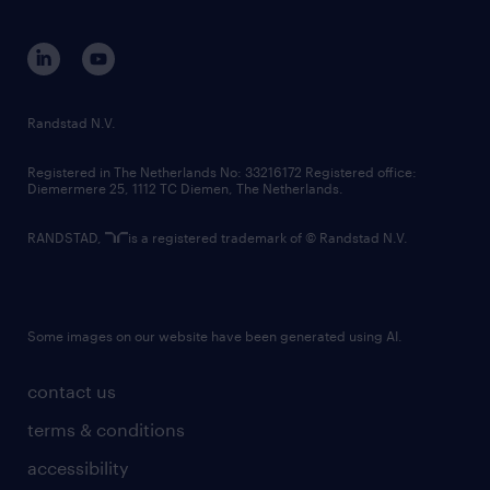
disclaimer
equity, diversity, inclusion and belonging
contact us
corporate governance
randstad innovation fund
country websites
Randstad N.V.
contact us
Registered in The Netherlands No: 33216172 Registered office:
Diemermere 25, 1112 TC Diemen, The Netherlands.
RANDSTAD,
is a registered trademark of © Randstad N.V.
Some images on our website have been generated using AI.
contact us
terms & conditions
accessibility