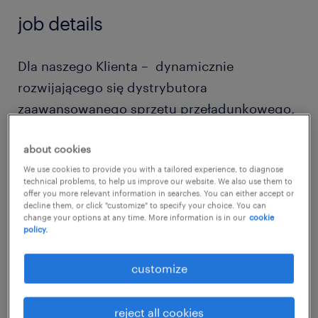
job details
Dla naszego Klienta – dynamicznie
rozwijającego się dystrybutora
zaawansowanego sprzętu przeładunkowego,
recyklingowego oraz przemysłowego –
about cookies
poszukujemy ambitnej i samodzielnej osoby
We use cookies to provide you with a tailored experience, to diagnose
na stanowisko Regionalnego Kierownika
technical problems, to help us improve our website. We also use them to
Sprzedaży.
offer you more relevant information in searches. You can either accept or
decline them, or click "customize" to specify your choice. You can
change your options at any time. More information is in our
cookie
policy.
Jeśli posiadasz doświadczenie handlowe w
sektorze technicznym, potrafisz budować
customize
trwałe relacje biznesowe i chcesz rozwijać się
w branży nowoczesnych technologii oraz
reject all cookies