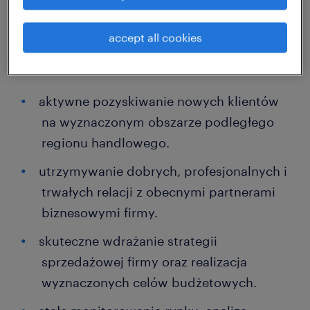
ciężkiego sprzętu – aplikuj i porozmawiajmy
o szczegółach tej roli!
accept all cookies
zadania
aktywne pozyskiwanie nowych klientów
na wyznaczonym obszarze podległego
regionu handlowego.
utrzymywanie dobrych, profesjonalnych i
trwałych relacji z obecnymi partnerami
biznesowymi firmy.
skuteczne wdrażanie strategii
sprzedażowej firmy oraz realizacja
wyznaczonych celów budżetowych.