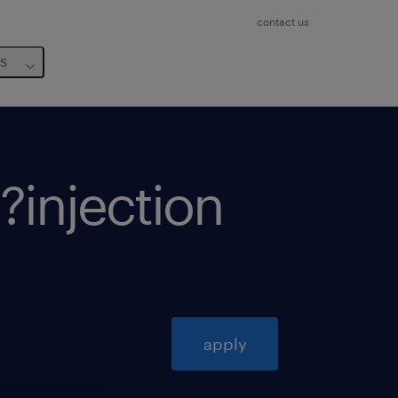
contact us
us
?injection
apply