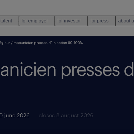
 talent
for employer
for investor
for press
about 
égleur / mécanicien presses d?injection 80-100%
anicien presses d
0 june 2026
closes 8 august 2026