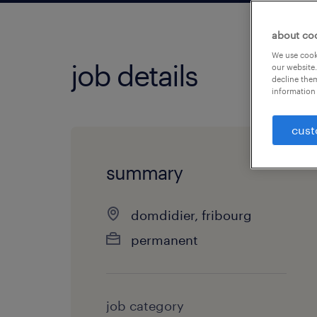
about co
We use cooki
job details
our website.
decline them
information 
cust
summary
domdidier, fribourg
permanent
job category