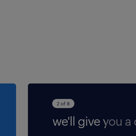
e française
l'injection
, Microsoft365
du Lean
ement
2 of 8
we'll give you a c