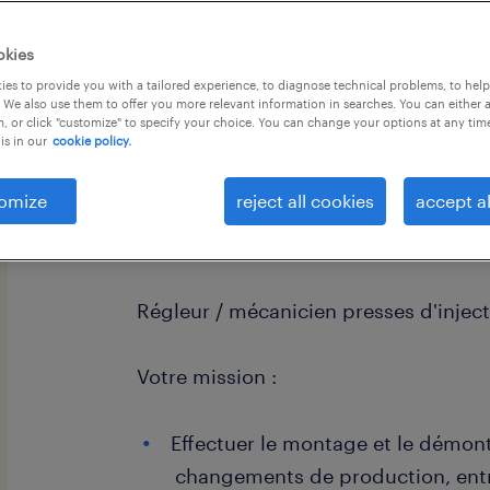
okies
es to provide you with a tailored experience, to diagnose technical problems, to hel
 We also use them to offer you more relevant information in searches. You can either 
, or click "customize" to specify your choice. You can change your options at any tim
is in our
cookie policy.
omize
reject all cookies
accept al
Pour l'un de nos partenaires sur le c
sommes à la recherche d'un ou d'une
Régleur / mécanicien presses d'injec
Votre mission :
Effectuer le montage et le démon
changements de production, entr