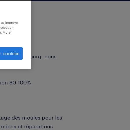
p us improve
accept or
e. More
l cookies
anton de Fribourg, nous
 :
tion 80-100%
tage des moules pour les
etiens et réparations