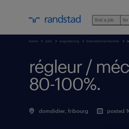
find a job
for
home
jobs
engineering
betriebsmechaniker
r
régleur / méc
80-100%
.
domdidier
,
fribourg
posted 1