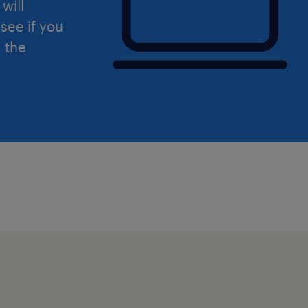
will
see if you
d the