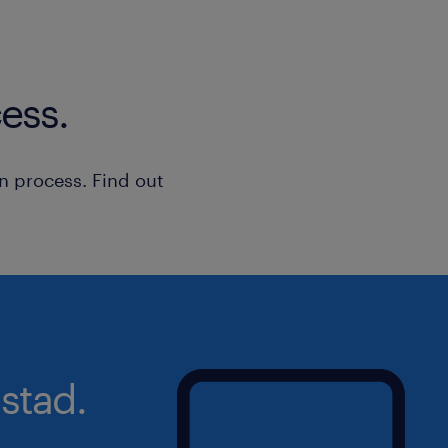
Bonnes connaissances de la langu
(allemand un atout)
Enthousiasme pour le domaine de 
ess.
plastique
Connaissances informatiques ERP
n process. Find out
(SAP est un atout)
Connaissances dans le domaine 
management
Volonté de se former personnell
Travail en modèle d'équipe 2x8
stad.