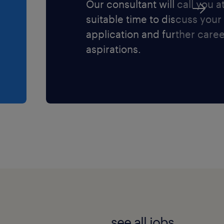
Our consultant will call you a
suitable time to discuss your
application and further care
aspirations.
see all jobs