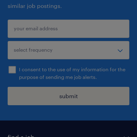
tous les bons de livraison, manifestes de
similar job postings.
chargement et documents de transport sont
préparés, exacts et remis aux chauffeurs.
S'assurer de la conformité aux lois et
règlements du transport routier.
Suivi : Utiliser les systèmes de suivi
GPS/télémétrie pour surveiller la progression
des livraisons.
I consent to the use of my information for the
purpose of sending me job alerts.
Qualifications
Diplôme d'études collégiales (DEC) ou
submit
attestation d'études collégiales (AEC) en
Logistique, Transport ou dans un domaine
pertinent, ou expérience équivalente.
Expérience : Minimum de 2 à 3 ans