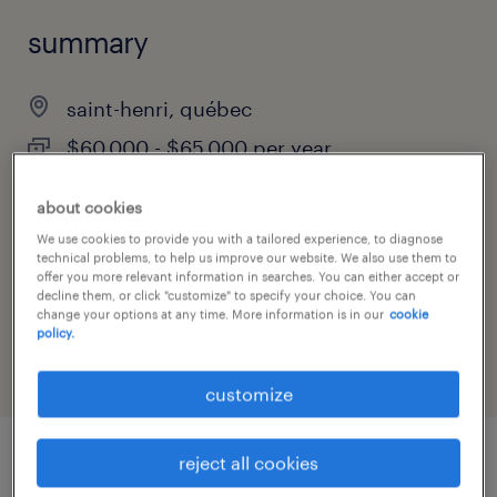
summary
saint-henri, québec
$60,000 - $65,000 per year
permanent
about cookies
We use cookies to provide you with a tailored experience, to diagnose
technical problems, to help us improve our website. We also use them to
offer you more relevant information in searches. You can either accept or
job category
decline them, or click "customize" to specify your choice. You can
change your options at any time. More information is in our
cookie
administrative & support services
policy.
customize
reject all cookies
job details