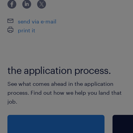
essentiel pour assurer la fluidité du transport,
le respect des délais, tout en maintenant une
send via e-mail
communication efficace avec les chauffeurs
print it
et les clients. Le rôle exige de l'efficacité, un
excellent jugement en situation d'urgence et
une communication constante avec les
chauffeurs et les clients.
the application process.
Y a rien de plus facile :
See what comes ahead in the application
christine.ferland@randstad.ca
process. Find out how we help you land that
job.
Avantages
Salaire compétitif et avantages sociaux très
concurrentiels.
Régime d'assurance collective.