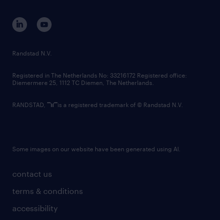
equity, diversity, inclusion and belonging
aider à orienter votre carrière dans ce secteur
contact us
en pleine évolution !
corporate governance
randstad innovation fund
Connectons-nous également sur LinkedIn ! 🔗
country websites
Randstad N.V.
💬
contact us
Melissa Cumetti -
Registered in The Netherlands No: 33216172 Registered office:
Diemermere 25, 1112 TC Diemen, The Netherlands.
https://www.linkedin.com/in/melissa-cumetti/
Patrick Pepin -
RANDSTAD,
is a registered trademark of © Randstad N.V.
https://www.linkedin.com/in/patrick-pepin-
319b451a8/
Christine Ferland -
Some images on our website have been generated using AI.
https://www.linkedin.com/in/christine-
contact us
ferland-71ba283a0/
terms & conditions
Massimo Di Bello -
accessibility
https://www.linkedin.com/in/massimo-di-