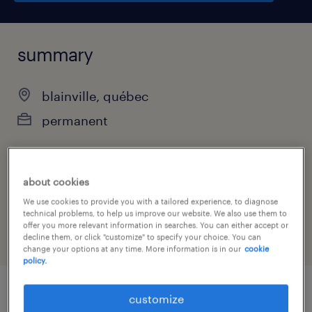
summary
blainville, québec
permanent
about cookies
job category
We use cookies to provide you with a tailored experience, to diagnose
administrative & support services
technical problems, to help us improve our website. We also use them to
offer you more relevant information in searches. You can either accept or
decline them, or click "customize" to specify your choice. You can
change your options at any time. More information is in our
cookie
policy.
customize
job details