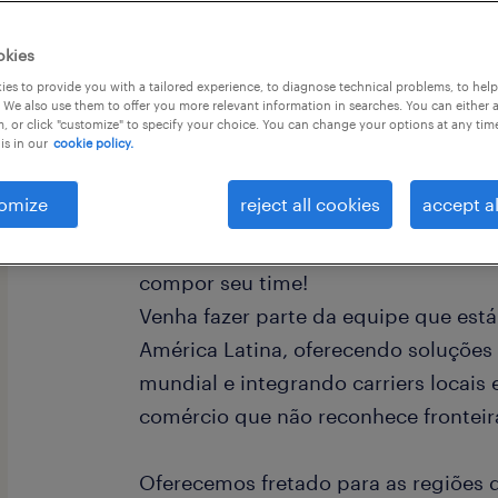
okies
es to provide you with a tailored experience, to diagnose technical problems, to hel
 We also use them to offer you more relevant information in searches. You can either 
, or click "customize" to specify your choice. You can change your options at any tim
is in our
cookie policy.
omize
reject all cookies
accept al
A Randstad em parceria com a maio
da América Látina busca profissiona
compor seu time!
Venha fazer parte da equipe que está 
América Latina, oferecendo soluções
mundial e integrando carriers locais 
comércio que não reconhece fronteir
Oferecemos fretado para as regiões 