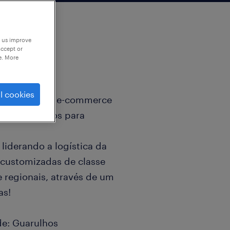
p us improve
accept or
e. More
l cookies
r empresa de e-commerce
is apaixonados para
liderando a logística da
 customizadas de classe
e regionais, através de um
as!
de: Guarulhos