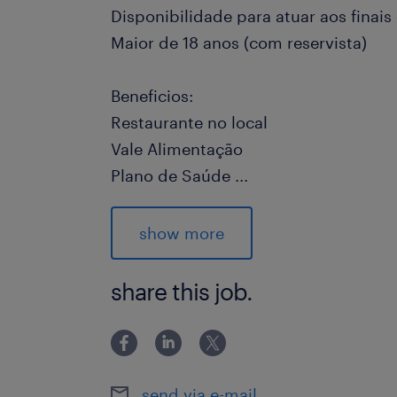
Disponibilidade para atuar aos finai
Maior de 18 anos (com reservista)
Beneficios:
Restaurante no local
Vale Alimentação
Plano de Saúde
...
Plano Odontológico
Seguro de Vida
show more
Previdência Privada
Auxilio Creche
share this job.
PLR
Faça parte do nosso time!
send via e-mail