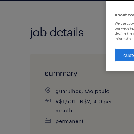
about co
We use cooki
job details
our website.
decline them
information 
cust
summary
guarulhos, são paulo
R$1,501 - R$2,500 per
month
permanent