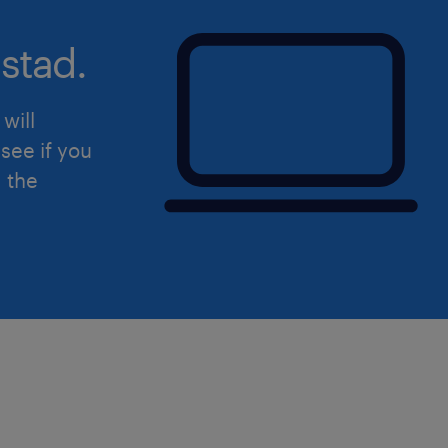
stad.
will
see if you
d the