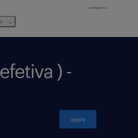
contact us
us
fetiva ) -
apply