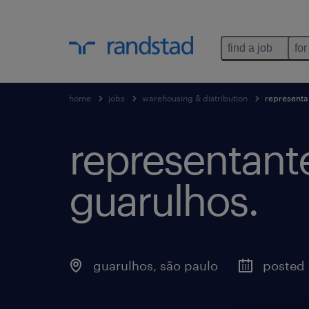
find a job
for
home
jobs
warehousing & distribution
representan
representante
guarulhos
.
guarulhos
,
são paulo
posted 