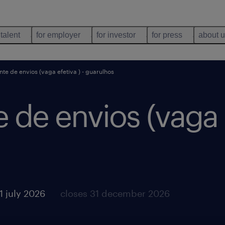
 talent
for employer
for investor
for press
about 
te de envios (vaga efetiva ) - guarulhos
 de envios (vaga e
1 july 2026
closes 31 december 2026