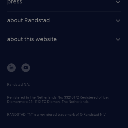
press
results and reports
randstad operational
press releases
randstad share
randstad professional
about Randstad
news and events
investor contacts
randstad enterprise
company profile
future of work
randstad digital
about this website
sustainability
tech suite
disclaimer
equity, diversity, inclusion and belonging
contact us
corporate governance
randstad innovation fund
country websites
Randstad N.V.
contact us
Registered in The Netherlands No: 33216172 Registered office:
Diemermere 25, 1112 TC Diemen, The Netherlands.
RANDSTAD,
is a registered trademark of © Randstad N.V.