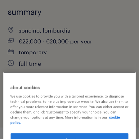
summary
soncino, lombardia
€22,000 - €28,000 per year
temporary
full-time
about cookies
job category
We use cookies to provide you with a tailored experience, to diagnose
warehousing & distribution
technical problems, to help us improve our website. We also use them to
offer you more relevant information in searches. You can either accept or
decline them, or click "customize" to specify your choice. You can
change your options at any time. More information is in our
cookie
policy.