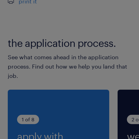
print it
Pour ce poste, vous profitez de :
¿ Contrat: CDI
the application process.
¿ Salaire: 32882 euros /an
¿ Horaires: 35h/semaine
See what comes ahead in the application
process. Find out how we help you land that
Notre client vous ouvre la porte à ces
job.
avantages supplémentaires :
Primes et intéressements:
¿ tickets restaurants
1 of 8
2 o
¿ prime d'objectif mensuel
apply with
we
¿ prime vacances