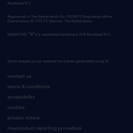
country websites
Randstad N.V.
contact us
Registered in The Netherlands No: 33216172 Registered office:
Diemermere 25, 1112 TC Diemen, The Netherlands.
RANDSTAD,
is a registered trademark of © Randstad N.V.
Some images on our website have been generated using AI.
contact us
terms & conditions
accessibility
cookies
privacy notice
misconduct reporting procedure