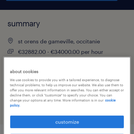
summary
st orens de gameville, occitanie
€32882.00 - €34000.00 per hour
permanent
about cookies
We use cookies to provide you with a tailored experience, to diagnose
technical problems, to help us improve our website. We also use them to
job category
offer you more relevant information in searches. You can either accept or
decline them, or click "customize" to specify your choice. You can
manufacturing & production
change your options at any time. More information is in our
cookie
policy.
customize