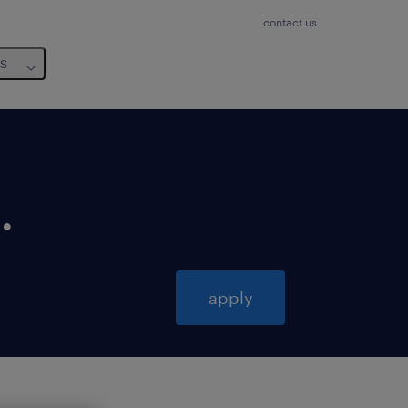
contact us
us
.
apply