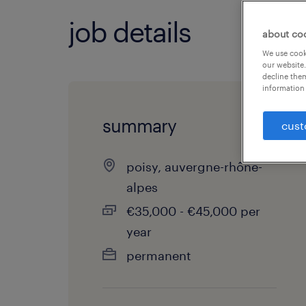
job details
about co
We use cooki
our website.
decline them
information 
summary
cust
poisy, auvergne-rhône-
alpes
€35,000 - €45,000 per
year
permanent