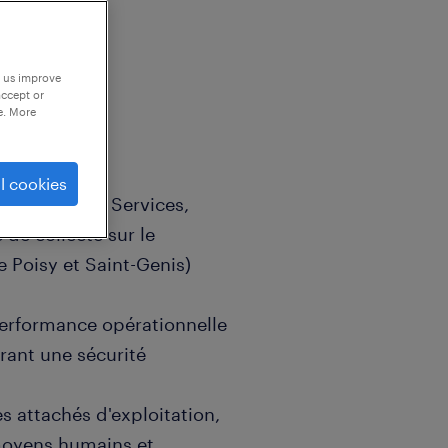
p us improve
accept or
e. More
l cookies
de Centre de Services,
 de collecte sur le
e Poisy et Saint-Genis)
 performance opérationnelle
urant une sécurité
s attachés d'exploitation,
moyens humains et