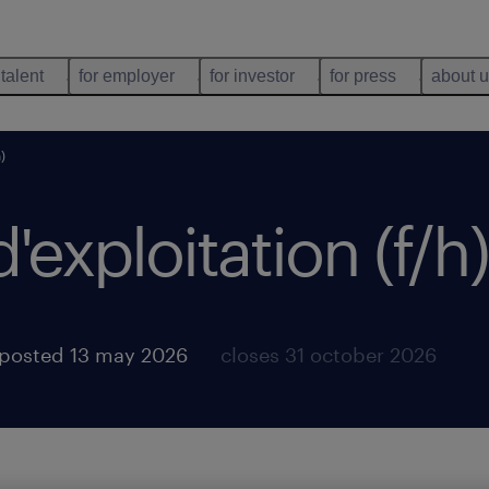
 talent
for employer
for investor
for press
about 
)
exploitation (f/h)
posted 13 may 2026
closes 31 october 2026