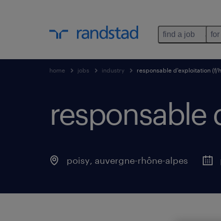
find a job
for
home
jobs
industry
responsable d'exploitation (f/h
responsable d'
poisy
,
auvergne-rhône-alpes