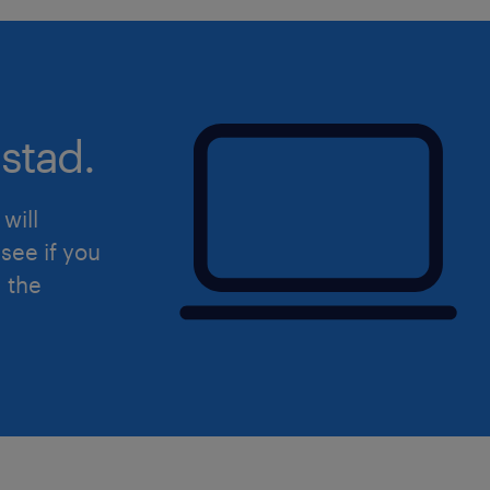
stad.
will
see if you
d the