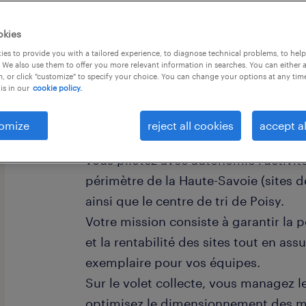
okies
es to provide you with a tailored experience, to diagnose technical problems, to hel
 We also use them to offer you more relevant information in searches. You can either 
, or click "customize" to specify your choice. You can change your options at any tim
is in our
cookie policy.
descriptif du poste
omize
reject all cookies
accept al
Sous la supervision du Responsable 
vous pilotez avec autonomie l'activité
périmètre de la Haute-Savoie (sites d
ainsi que le centre de tri de Poisy.
Votre mission consiste à garantir la
et la rentabilité des sites tout en ass
exemplaire pour vos équipes.
Sur le volet collecte, vous managez le
optimisez le dimensionnement des 